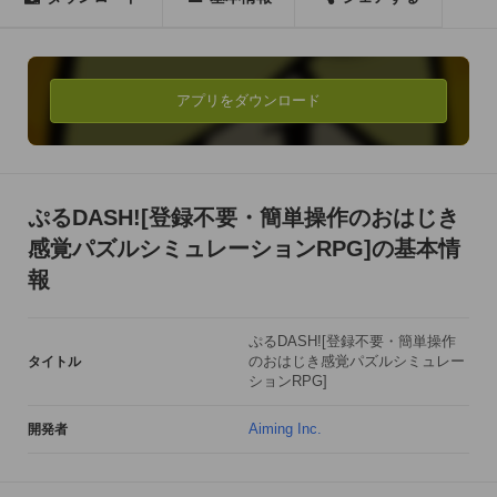
◆◇「多彩なユニットキャラクター」◇◆

とにかく突撃！なユニットをはじめ、遠くから射撃するユニッ
トや仲間を援護する魔法ユニットが

アプリをダウンロード
新ユニットをアンロックすることで続々参戦！自分だけの部隊
を作って戦おう☆

◆◇「ユニット育成」◇◆

ぷるDASH![登録不要・簡単操作のおはじき
ミッションをクリアすると貰える報酬でユニットを強化でき
感覚パズルシミュレーションRPG]の基本情
る！より強力な部隊を作り上げて、難関ステージを突破しよ
報
う！

◆◇「全100ステージ」◇◆

ぷるDASH![登録不要・簡単操作
のおはじき感覚パズルシミュレー
タイトル
プレイヤーを待ち受ける全100ステージ！敵部隊も多彩なユニ
ションRPG]
ット編成で攻めてくるぞ！ユニットの特性と地形を駆使して勝
ち進もう！

Aiming Inc.
開発者
◆◇「マルチプレイ対応」◇◆
