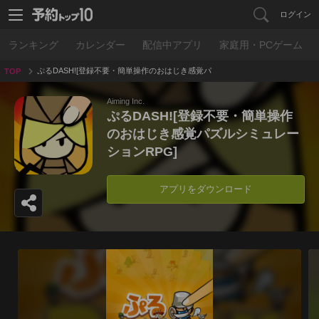
ログイン
ランキング
カレンダー
配信中アプリ
家庭用・PCゲーム
ぷるDASH![登録不要・簡単操作のおはじき感覚パ
TOP
ズルシミュレーションRPG]
Aiming Inc.
ぷるDASH![登録不要・簡単操作
のおはじき感覚パズルシミュレー
ションRPG]
アプリをダウンロード