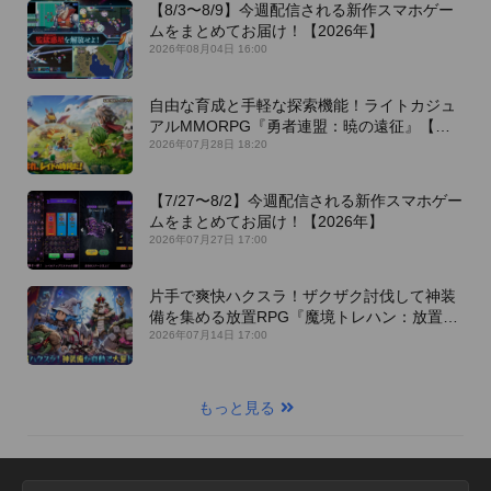
【8/3〜8/9】今週配信される新作スマホゲー
ムをまとめてお届け！【2026年】
2026年08月04日 16:00
自由な育成と手軽な探索機能！ライトカジュ
アルMMORPG『勇者連盟：暁の遠征』【最
新作PICKUP】
2026年07月28日 18:20
【7/27〜8/2】今週配信される新作スマホゲー
ムをまとめてお届け！【2026年】
2026年07月27日 17:00
片手で爽快ハクスラ！ザクザク討伐して神装
備を集める放置RPG『魔境トレハン：放置で
神装備』【最新作PICKUP】
2026年07月14日 17:00
もっと見る