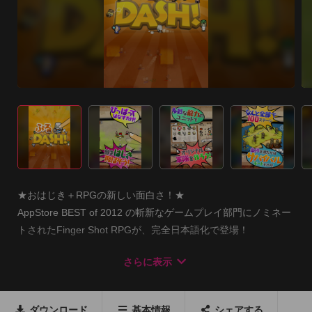
★おはじき＋RPGの新しい面白さ！★

AppStore BEST of 2012 の斬新なゲームプレイ部門にノミネー
トされたFinger Shot RPGが、完全日本語化で登場！

-----

さらに表示
ちっちゃくてかわいいキャラクターをひっぱって！はなして！
突撃おはじきバトル！簡単操作のパズルシミュレーション
RPG！

ダウンロード
基本情報
シェアする