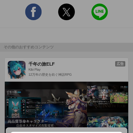
1つの端末で友達と遊べるオフライン対戦モードと、他のプレ
イヤーとオンラインで遊べるオンライン対戦モードを搭載！
CPU戦とは違うタクティカルな戦いへ挑もう！

==========

アプリが起動できない場合等のお問い合わせにつきましては、

その他のおすすめコンテンツ
support@aiming-games.com

よりお問い合わせください。

千年の旅ELF
広告
Kibi Play
12万年の歴史を紡ぐ神話RPG
※ゲーム内の設定等、攻略情報についてはお答えいたしかねま
す。

◆◇動作確認端末◇◆

iPhone、iPod touch および iPad 互換 iOS 4.3 以上