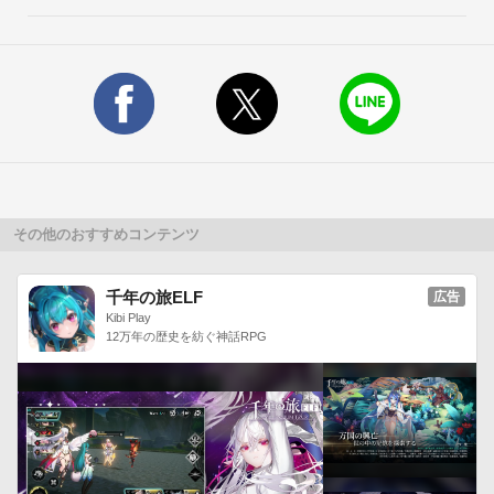
ンボを決めて迷宮を突破！強力なモンスターには武具ごとに異
なる多彩なひっさつ技で撃破しよう！

-----------------------------------------------------

◆ご意見、ご感想に関して「ぐるりんクエスト」では、より充
実したサービスの実現を目指し、皆様のご意見・ご感想を募集
しています。

公式ページのお問い合わせフォームよりお送りください。

なお、下記URLからもお問い合わせフォームを表示できます。

http://goo.gl/W6lqqp※お問い合わせ種別「ご意見/ご要望」を選
その他のおすすめコンテンツ
択してください。

※返答にお時間をいただく場合がございますので、あらかじめ
千年の旅ELF
広告
ご了承ください。このアプリケーションには、（株）ＣＲＩ・
Kibi Play
ミドルウェアの「CRIWARE (TM)」が使用されています。
12万年の歴史を紡ぐ神話RPG