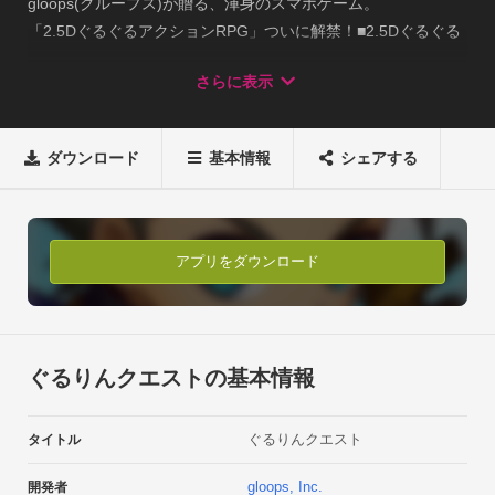
gloops(グループス)が贈る、渾身のスマホゲーム。

「2.5DぐるぐるアクションRPG」ついに解禁！■2.5Dぐるぐる
アクション■

さらに表示
2Dと3Dの中間「2.5D」世界での冒険は全てが新感覚！

世界を回して視点を変えれば、それまで見えなかった道や宝箱
が見つかるかも？！ぐるぐる回して不思議な2.5D世界を駆け巡
ダウンロード
基本情報
シェアする
ろう！■迷宮に潜むモンスター■

冒険の舞台となる竜の迷宮には、モンスターたちがうよう
よ・・・。連続攻撃やひっさつ技を駆使して強敵を撃破しよ
う！

アプリをダウンロード
でも、どこか憎めないモンスターたちに愛着が湧いてしまうか
も？■多彩なキャラクターたち■

アバターによって攻撃モーションが変化？！レアリティが上が
ると連続攻撃回数が増加。バトルがもっと楽しく、気持ちよ
ぐるりんクエストの基本情報
く！

見た目も強さも多彩なアバターとともに冒険しよう！■連続攻
ぐるりんクエスト
タイトル
撃やひっさつ技はまさに爽快■

アバターごとに見た目も回数も違う連続攻撃！お気に入りのコ
gloops, Inc.
開発者