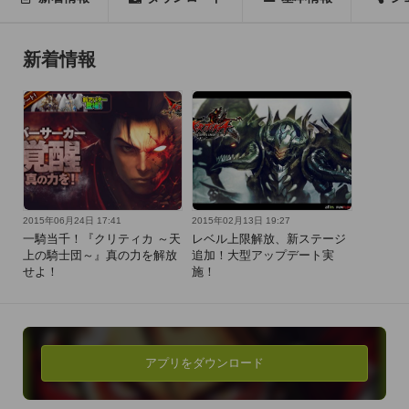
簡単操作でモンスターを一掃する

一騎当千アクションでストレス発散！

新着情報
アバターの着せ替えや装備強化、

装備製作など、やり込み要素も満載。

対戦モードでは、世界中のユーザと

戦いを繰り広げる事が出来ます。

サクサク動くハイクオリティグラフィックで

快適プレイができます。

2015年06月24日 17:41
2015年02月13日 19:27
一騎当千！『クリティカ ～天
レベル上限解放、新ステージ
上の騎士団～』真の力を解放
追加！大型アップデート実
■　キャラクター紹介

せよ！
施！
□  戦闘狂の大男 バーサーカー

豪快に敵陣の中へ突入し一気に制圧！

モンスターを一掃する広範囲系のスキルが得意。

巨大な剣を軽々操るほど強力なパワーと

アプリをダウンロード
ド派手な必殺技で一騎当千！
