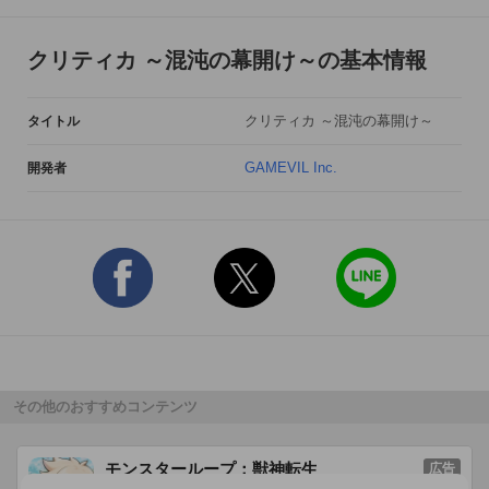
□  純真無垢なネコ娘！ モンク

接近戦に特化し、

クリティカ ～混沌の幕開け～の基本情報
華麗かつ豪快なコンボ攻撃が得意。

多段ヒット系のスキルを多く持ち、

打撃のみでモンスターを一掃！

クリティカ ～混沌の幕開け～
タイトル
可愛いアバターを着せ替えるのも楽しみです♪

GAMEVIL Inc.
開発者
＊＊＊＊＊＊＊＊＊＊＊＊＊＊＊＊＊＊＊＊＊＊

『クリティカ ～混沌の幕開け～』 iOS版

□対応機種□

対応端末：iPhone 4S 以上

対応OS：iOS 5.1 以上

サービス開始日：2014年7月17日(木)

価格：基本プレイ無料

権利表記：Copyright 2014 allm. 

その他のおすすめコンテンツ
All Rights Reserved. Published by GAMEVIL Inc.

※iOS、iPhoneはApple Inc.の商標です。

モンスターループ：獣神転生
広告
iPhone商標は、アイホン株式会社のライセンスに
