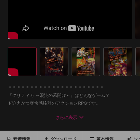
＊＊＊＊＊＊＊＊＊＊＊＊＊＊＊＊＊＊＊＊＊＊

『クリティカ ～混沌の幕開け～』はどんなゲーム？

ド迫力かつ爽快感抜群のアクションRPGです。

スマホとは思えないグラフィックと迫力満点の演出は

さらに表示
必見です。 

＊＊＊＊＊＊＊＊＊＊＊＊＊＊＊＊＊＊＊＊＊＊

新着情報
ダウンロード
基本情報
シ