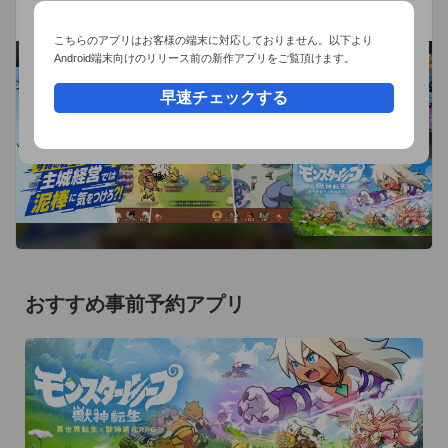
SuperNova Game
基づき使用されています。

異世界転生×獣魂進化RPG
＊＊＊＊＊＊＊＊＊＊＊＊＊＊＊＊＊＊＊＊＊＊

こちらのアプリはお客様の端末に対応しておりません。以下より
Android端末向けのリリース前の新作アプリをご覧頂けます。
----------------------------------------------------------------------

※一部の国では7/7に配信されておりますが、日本での配信は
早速チェックする
7/17を予定

　しておりますので、ご了承下さいませ。

おすすめ事前予約アプリ