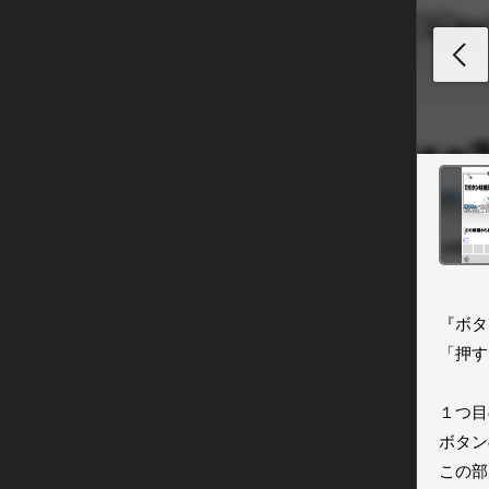
『ボタ
「押す
１つ目
ボタン
この部