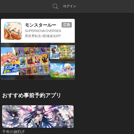
ログイン
モンスタールー
広告
プ：獣神転生
SUPERNOVA OVERSEA
S LIMITED
異世界転生×獣魂進化RP
G
おすすめ事前予約アプリ
千年の旅ELF