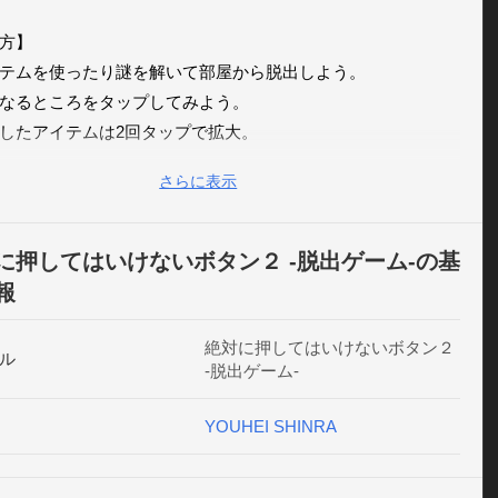
】 

テムを使ったり謎を解いて部屋から脱出しよう。 

なるところをタップしてみよう。 

したアイテムは2回タップで拡大。

さらに表示
】

ーリーのあるゲーム内容。

度低めで短い時間でクリアできるので、暇つぶしに最適の脱
に押してはいけないボタン２ -脱出ゲーム-の基
ム。

報
トページもあるので初心者でも大丈夫。

セーブ機能。
絶対に押してはいけないボタン２
ル
-脱出ゲーム-
YOUHEI SHINRA