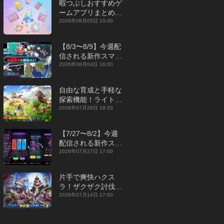
暇つぶしおすすめゲ
ームアプリまとめ｜
オフライン対応あり
2026年08月05日 10:00
【2026年8月】
【8/3〜8/9】今週配
信される新作スマホ
ゲームをまとめてお
2026年08月04日 16:00
届け！【2026年】
自由な育成と手軽な
探索機能！ライトカ
ジュアルMMORPG
2026年07月28日 18:20
『勇者連盟：暁の遠
征』【最新作PICKU
【7/27〜8/2】今週
P】
配信される新作スマ
ホゲームをまとめて
2026年07月27日 17:00
お届け！【2026
年】
片手で爽快ハクス
ラ！ザクザク討伐し
て神装備を集める放
2026年07月14日 17:00
置RPG『魔境トレハ
ン：放置で神装備』