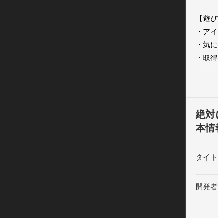
【遊び方
・アイ
・気に
・取得
【特徴
・スト
・難易
絶対
出ゲー
本情
・ヒン
・自動
タイト
開発者