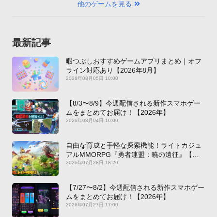
他のゲームを見る
最新記事
暇つぶしおすすめゲームアプリまとめ｜オフ
ライン対応あり【2026年8月】
2026年08月05日 10:00
【8/3〜8/9】今週配信される新作スマホゲー
ムをまとめてお届け！【2026年】
2026年08月04日 16:00
自由な育成と手軽な探索機能！ライトカジュ
アルMMORPG『勇者連盟：暁の遠征』【最
新作PICKUP】
2026年07月28日 18:20
【7/27〜8/2】今週配信される新作スマホゲー
ムをまとめてお届け！【2026年】
2026年07月27日 17:00