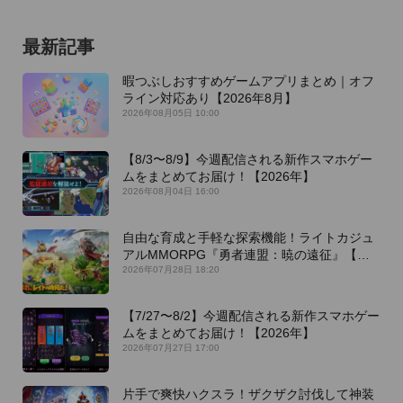
最新記事
暇つぶしおすすめゲームアプリまとめ｜オフ
ライン対応あり【2026年8月】
2026年08月05日 10:00
【8/3〜8/9】今週配信される新作スマホゲー
ムをまとめてお届け！【2026年】
2026年08月04日 16:00
自由な育成と手軽な探索機能！ライトカジュ
アルMMORPG『勇者連盟：暁の遠征』【最
新作PICKUP】
2026年07月28日 18:20
【7/27〜8/2】今週配信される新作スマホゲー
ムをまとめてお届け！【2026年】
2026年07月27日 17:00
片手で爽快ハクスラ！ザクザク討伐して神装