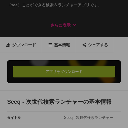
（see）ことができる検索＆ランチャーアプリです。

単語を辞書アプリで検索したり、URLをお気に入りのブラウザ
さらに表示
ーで開いたりすることができます。

ダウンロード
基本情報
シェアする
◆検索できるもの

ウェブ、ミュージック、連絡先、辞書、アプリ、ツイート、レ
シピ、地図、お店、商品、などなど無限大です。
アプリをダウンロード
Seeq - 次世代検索ランチャーの基本情報
Seeq - 次世代検索ランチャー
タイトル