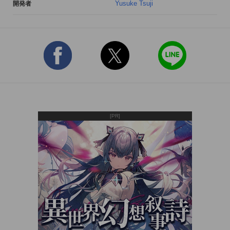
Yusuke Tsuji
開発者
[PR]