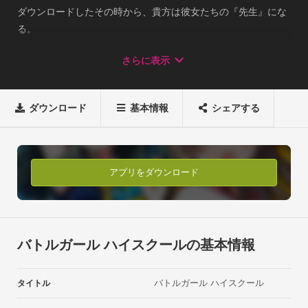
ダウンロードしたその時から、貴方は彼女たちの『先生』にな
る。

指一本で、爽快アクション！

さらに表示
「特訓」×「バトル」×「女の子」！

学園アクションRPG「バトルガール ハイスクール」！ダウンロ
ードは無料、面倒な登録や難しい操作も不要。

ダウンロード
基本情報
シェアする
コロプラが贈る『超難易度テクニカル美少女ゲーム』を今すぐ
プレイ！▼△▼△女の子との『なでなでコミュニケーション』
を楽しもう！△▼△▼

【Live2D】によって、可愛い女の子がアニメのように動く！ ス
アプリをダウンロード
マホ越しに「なでなで」して彼女達の信頼を勝ち取ろう！
▼△▼△魅力的な衣装が次々登場！ 女の子たちをドレスアッ
プ！△▼△▼

新しい衣装に着替えれば、イラストも3Dキャラも見た目が変
バトルガール ハイスクールの基本情報
化！ 同時に新しい能力(スキル)も手に入るぞ！ もちろん、能力
はそのままに見た目だけの変更も可能だ！▼△▼△リズムアク
バトルガール ハイスクール
タイトル
ションが燃える！ 白熱の『バトルパート』△▼△▼

移動も攻撃も指一本でカンタン操作！ リズムよく画面をタップ