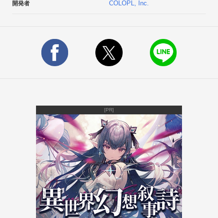
COLOPL, Inc.
開発者
してコンボをつなぎ必殺スキルでボスをぶっ飛ばそう！ 貴方の
リズム感が女の子を勝利に導くのだ！▼△▼△何気ないやり取
りが萌える！ 青春が炸裂する『学園パート』△▼△▼

あるときは進路相談、あるときは熱血トレーニング！ 学園の先
生となって、貴方の手で女の子たちを育てよう！▼△▼△まる
でアニメのような『ストーリーパート』がアツい！△▼△▼

バトルを進めると、侵略者『イロウス』のヒミツに迫るストー
リーが展開！ 他にも女の子たちの内面や、ほのぼの学園生活な
どを垣間みる事ができるぞ！ 新章も続々追加予定！▼△▼△今
[PR]
をトキメク声優陣魅力たっぷりのキャラクター！△▼△▼

登場キャラクター達は脇役含め全員に声優を起用！ それぞれ個
性的なキャラクター達をさらに魅力的に感じられるぞ！ プレイ
の際は是非サウンドをONにして遊ぼう！◎声の出演◎

洲崎綾　　　佐倉綾音　　雨宮天	

東山奈央　　上坂すみれ　早見沙織	

内山夕実　　南條愛乃　　田村睦心	

久野美咲　　五十嵐裕美　木戸衣吹	

加藤英美里　原田ひとみ　内田真礼	
