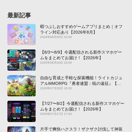
最新記事
暇つぶしおすすめゲームアプリまとめ｜オフ
ライン対応あり【2026年8月】
2026年08月05日 10:00
【8/3〜8/9】今週配信される新作スマホゲー
ムをまとめてお届け！【2026年】
2026年08月04日 16:00
自由な育成と手軽な探索機能！ライトカジュ
アルMMORPG『勇者連盟：暁の遠征』【最
新作PICKUP】
2026年07月28日 18:20
【7/27〜8/2】今週配信される新作スマホゲー
ムをまとめてお届け！【2026年】
2026年07月27日 17:00
片手で爽快ハクスラ！ザクザク討伐して神装