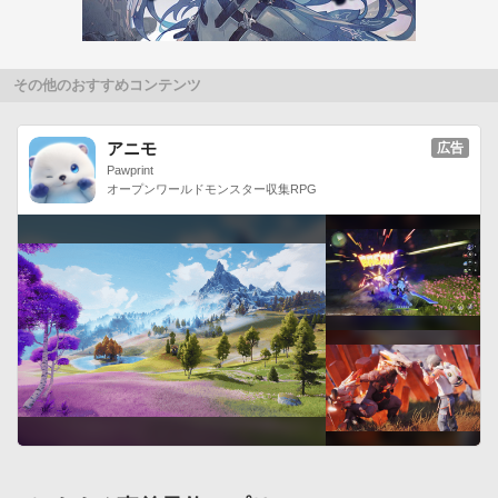
福原綾香　　日髙のり子▼△▼△汚染された地球を取り戻す！ 
女の子たちと貴方の物語△▼△▼

西暦2045年———

その他のおすすめコンテンツ
突如あらわれた謎の生命体『イロウス』により地球は汚染さ
れ、人類は故郷を手放した……

アニモ
広告
しかし今、特別な力を持った女の子たちが人類のために立ち上
Pawprint
がる！

オープンワールドモンスター収集RPG
彼女達を導き侵略者の手から地球を取り戻す。それが先生であ
る貴方の務めです！-株式会社コロプラ提供-