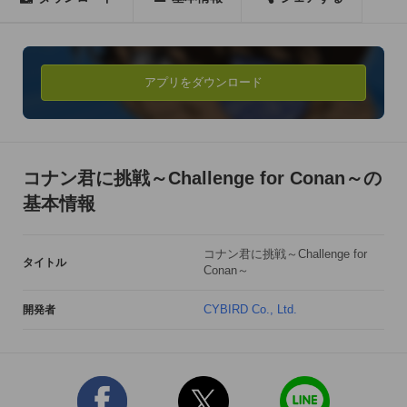
戦」がiPhoneに登場!!

簡単なナゾナゾ問題から難関推理問題まで、様々な問題を配信
しています。

アプリをダウンロード
【アプリ詳細】

☆問題は全て4択問題となっています!

☆カテゴリは全5種類あります!

コナン君に挑戦～Challenge for Conan～の
・推理クイズ

基本情報
・プレミアムミステリー

・探偵テスト

コナン君に挑戦～Challenge for
・博士からの問題

タイトル
Conan～
・ご当地クイズ

CYBIRD Co., Ltd.
開発者
☆いつでも好きなだけ問題に挑戦する事ができます!

☆問題を解いてメダルを集めるとガチャを行えます!
