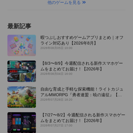
他のゲームを見る
最新記事
暇つぶしおすすめゲームアプリまとめ｜オフ
ライン対応あり【2026年8月】
2026年08月05日 10:00
【8/3〜8/9】今週配信される新作スマホゲー
ムをまとめてお届け！【2026年】
2026年08月04日 16:00
自由な育成と手軽な探索機能！ライトカジュ
アルMMORPG『勇者連盟：暁の遠征』【最
新作PICKUP】
2026年07月28日 18:20
【7/27〜8/2】今週配信される新作スマホゲー
ムをまとめてお届け！【2026年】
2026年07月27日 17:00