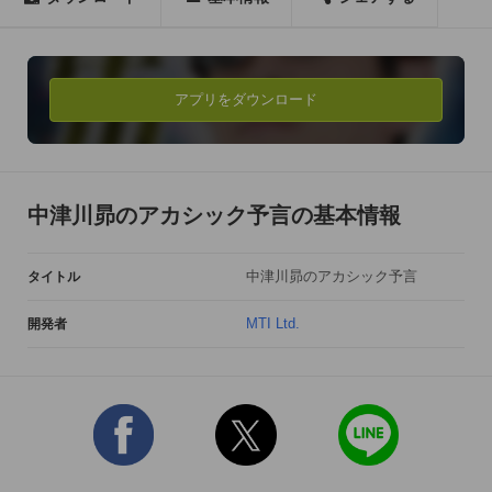
アカシックタロットによる「本日の運勢」をお楽しみいただけ
ます。

【動画内容】

アプリをダウンロード
・銀河連合成立

・宇宙人の正体!?

・本能寺の変に隠された真実

・第二次世界大戦の兵器に隠された謎

中津川昴のアカシック予言の基本情報
・911はなぜ起こったのか

・坂本竜馬が本当にやりたかったこと

中津川昴のアカシック予言
タイトル
・エジソンが作っていた世紀の大発明

・ダイアナ元王妃の死は仕組まれていた!?

MTI Ltd.
開発者
・韓国芸能界の策略

・関東激震の震災は本当に起きてしまうのか

・アメリカを襲う恐怖の天災

・北朝鮮に訪れる最大の敵

・日本の未来「日本沈没」

・日本の経済を救う3賢人
