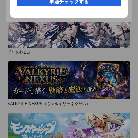
早速チェックする
 (Wifi環境ですと快適に御利用いただけます)
千年の旅ELF
VALKYRIE NEXUS（ヴァルキリーネクサス）