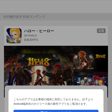
・中国バブルと上海ショック

・少子化ストップの秘訣

・芸能界に訪れる新しい風

その他のおすすめコンテンツ
・○○ブーム、到来!!

・メディアを席巻する新進気鋭のアイドル

ハロー・ヒーロー
広告
・日本音楽業界に激震!!ニューヒロイン誕生

SKYWALK
収集型RPG
【中津川昴とは】

アカシックレコード(宇宙の巨大仮想図書館)を駆使し、日時に
至るまで具体的に細かく言及するという驚異的な予言方法で話
題となる。 テレビ番組やスピリチュアル系雑誌、イベントなど
で様々な予言活動を行っている。

こちらのアプリはお客様の端末に対応しておりません。以下より
※本アプリでは動画を再生する際に通信が発生いたします。

Android端末向けのリリース前の新作アプリをご覧頂けます。
 通信環境の良い場所で御利用ください。

おすすめ事前予約アプリ