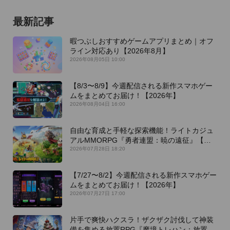
最新記事
暇つぶしおすすめゲームアプリまとめ｜オフ
ライン対応あり【2026年8月】
2026年08月05日 10:00
【8/3〜8/9】今週配信される新作スマホゲー
ムをまとめてお届け！【2026年】
2026年08月04日 16:00
自由な育成と手軽な探索機能！ライトカジュ
アルMMORPG『勇者連盟：暁の遠征』【最
新作PICKUP】
2026年07月28日 18:20
【7/27〜8/2】今週配信される新作スマホゲー
ムをまとめてお届け！【2026年】
2026年07月27日 17:00
片手で爽快ハクスラ！ザクザク討伐して神装
備を集める放置RPG『魔境トレハン：放置で