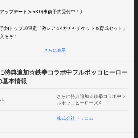
アップデート(ver3.0)事前予約受付中！》

予約トップ10限定『激レア☆4ガチャチケット＆育成セット』
入るぞ！

始める新人フルボッカーさんも、プレイ中のフルボッカーさ
さらに表示
中のフルボッカーさんもお得なセットをゲットしよう！

に特典追加☆鉄拳コラボ中フルボッコヒーロー
の基本情報
ぐ『フルボッコヒーローズX』を始めよう!》

さらに特典追加☆鉄拳コラボ中フ
ル
ルボッコヒーローズX
3.0は間もなく公開! 今すぐ始めてヒーローを強化しておこう!

株式会社ドリコム
3.0新要素のご紹介！》

イプのクエスト「ゲートクエスト」が登場
