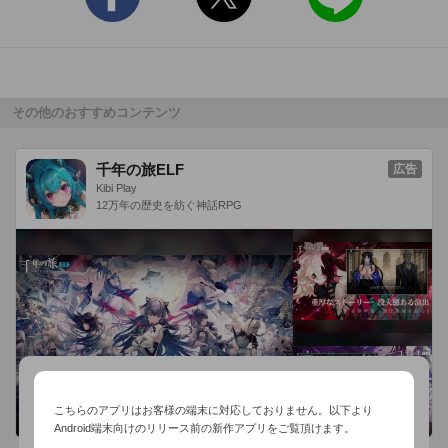
タツノオトシゴが出現したら、急いで捕まえよう。

タツノオトシゴを捕まえると、新しいお魚がゲットできます。

たくさん捕まえてお魚コレクションを完成させよう。

コレクションに加わった魚は画面を泳ぎ回ります。

その他のおすすめコンテンツ
全問正解するか、スコアをツイートするとハートマークをゲッ
トできます。

千年の旅ELF
広告
ハートマークをもっているとミスを見逃してもらえますよ。

Kibi Play
12万年の歴史を紡ぐ神話RPG
無料でれんしゅうモードとたし算がプレイできます。

アドオンでひき算、かけ算、ミックス、エンドレスモードを追
加できます。

たし算、ひき算、かけ算、ミックスは5つのレベルを用意しま
した。

操作は、テンキーモードと4択モードを選択できます。

お好みの操作を選んでプレイしてください。

こちらのアプリはお客様の端末に対応しておりません。以下より
Android端末向けのリリース前の新作アプリをご覧頂けます。