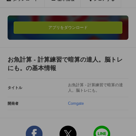
ます。

それには、簡単な計算を繰り返し練習することが大切です。

お魚計算ならゲーム感覚で、繰り返し継続的に計算練習をする
ことが出来ます。

アプリをダウンロード
小学生のお子様でも、楽しみながら練習することが出来ます。

スリリングなアクションゲーム感覚で遊んでいるうちに、知ら
ぬ間に計算が上達します。

お魚計算 - 計算練習で暗算の達人。脳トレ
◆◆◆遊び方◆◆◆

にも。の基本情報
計算練習をして魚を集めよう。

次々に泳いでくる魚を計算問題に答えて捕まえよう。

お魚計算 - 計算練習で暗算の達
問題に正解すると魚を捕まえて得点が入ります。

タイトル
人。脳トレにも。
捕まえられずに魚が左端までたどり着くとゲームオーバー。

Comgate
開発者
速く答えるほど得点が高くなります。

連続正解をしていくと背景が変わって得点倍増モードに突入。

テンポ良く問題を解いていこう。
