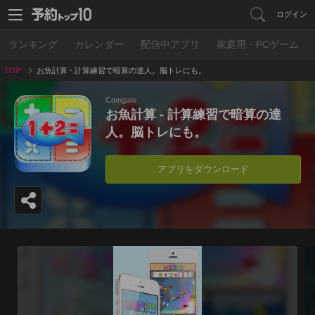
ログイン
ランキング
カレンダー
配信中アプリ
家庭用・PCゲーム
TOP
お魚計算 - 計算練習で暗算の達人。脳トレにも。
Comgate
お魚計算 - 計算練習で暗算の達
人。脳トレにも。
アプリをダウンロード