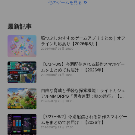
他のゲームを見る
最新記事
暇つぶしおすすめゲームアプリまとめ｜オフ
ライン対応あり【2026年8月】
2026年08月05日 10:00
【8/3〜8/9】今週配信される新作スマホゲー
ムをまとめてお届け！【2026年】
2026年08月04日 16:00
自由な育成と手軽な探索機能！ライトカジュ
アルMMORPG『勇者連盟：暁の遠征』【最
新作PICKUP】
2026年07月28日 18:20
【7/27〜8/2】今週配信される新作スマホゲー
ムをまとめてお届け！【2026年】
2026年07月27日 17:00