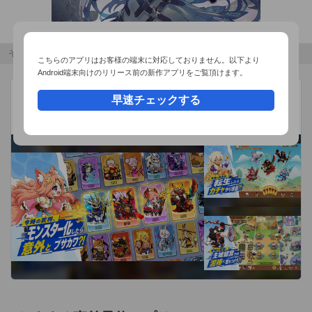
ゲームの奥義をマスターできる「道場」。

キャラの特徴や戦術を学んで、対戦がメキメキ強く楽しくな
る。

その他のおすすめコンテンツ
こちらのアプリはお客様の端末に対応しておりません。以下より
Android端末向けのリリース前の新作アプリをご覧頂けます。
モンスターループ：獣神転生
広告
早速チェックする
カプコンをもっと楽しもう!

SuperNova Game
App Storeの検索欄に"capcom"もしくはアプリ名を入力して検
異世界転生×獣魂進化RPG
索しよう!

カプコンの最新情報をTwitterでチェック!

http://twitter.com/icapcomjp

または"@iCAPCOMjp"で検索