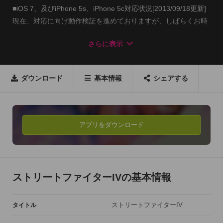
■iOS 7、及びiPhone 5s、iPhone 5c対応状況[2013/09/18更新]

現在、対応に向け動作検証を進めておりますが、しばらくお時
間をいただく見込みとなってます。

さらに表示
対応が完了するまでの間、iOS7、及びiPhone 5s、iPhone 5cは
動作保証外とさせていただきますので、何卒ご了承下さい。

-----

ダウンロード
基本情報
シェアする
いつでも「はどーけん」。どこでも「しょーりゅーけん」

リュウの永遠の宿敵サガットを無料アップデートで大追加!!

また、「二人対戦」以外に、遂に「乱入対戦」が可能に!!

アプリをダウンロード
対戦を楽しんでもらえるアップデートです。

また、アレンジBGM 「ストII」を有料でご購入頂けます。

※試合中のBGM・ボイスが「ストリートファイターII」に変わ
ストリートファイターIVの基本情報
るだけでゲームプレイは変化しません。「こだわりの方」のみ
ご購入ください。

ストリートファイターIV
タイトル
※iPod touch ユーザーの方は、BGMの購入にはWi-Fi環境が必
須です。
