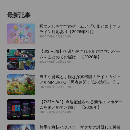
最新記事
暇つぶしおすすめゲームアプリまとめ｜オフ
ライン対応あり【2026年8月】
2026年08月05日 10:00
【8/3〜8/9】今週配信される新作スマホゲー
ムをまとめてお届け！【2026年】
2026年08月04日 16:00
自由な育成と手軽な探索機能！ライトカジュ
アルMMORPG『勇者連盟：暁の遠征』【最
新作PICKUP】
2026年07月28日 18:20
【7/27〜8/2】今週配信される新作スマホゲー
ムをまとめてお届け！【2026年】
2026年07月27日 17:00
片手で爽快ハクスラ！ザクザク討伐して神装