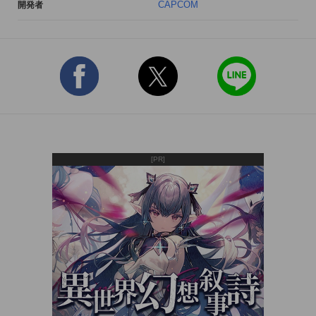
CAPCOM
開発者
◇どこでも通信対戦で「はどーけん!」。

集まったところがゲームセンター。Bluetoothでいつでもどこで
も対戦できる。

遂に「乱入対戦」が可能に!!

◇「マイカード」機能追加

「マイカード」で自分の戦績・実績を確認することができま
す。対戦することで交換可能です。

[PR]
◇タッチパッドで自由自在に「しょーりゅーけん」!。

カプコン独自のビジュアルパッドテクノロジーにより、ゲーム
センターと変わらない操作性を実現。

自由なカスタマイズで、簡単操作もこだわりの操作もおもいの
まま。

◇初心者が楽しみながら達人に「道場」。

初心者も、久しぶりの人も、楽しみながらアッというまに格闘