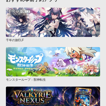
https://play.google.com/store/apps/details?
id=uistore.fieldsystem.final_launcher

・対応機種:Android 2.3.3以上■月額会員登録の方法

・Final Launcherのメニューボタン押下後[ホーム設定]内、「月
額会員」より登録することが出来ます。

・月額会員対象の無料版ライブ壁紙のホーム画面に表示される
広告より登録することが出来ます。※月額会員状態でも「Final 
千年の旅ELF
Launcher」をアンインストールしてしまうと、[FLver.]ライブ
壁紙は期間制限付き版に戻ってしまいますのでご注意くださ
い。

月額会員登録でのライブ壁紙、テーマのフルバージョンでのご
利用は「Final Launcher」のみで動作します。

その他のホームアプリでは期間制限付き版に戻りますのでご注
意下さい。 

モンスターループ：獣神転生
(テーマは他のホームアプリでは使用不可。)