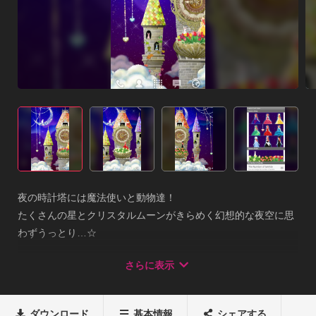
夜の時計塔には魔法使いと動物達！

たくさんの星とクリスタルムーンがきらめく幻想的な夜空に思
わずうっとり…☆

by uistore.net★魔法使いのドレスを９種類から選択できます。
さらに表示
(*有料版のみ)

★塔に咲く花を３種類から選択できます。(*有料版のみ)

★キラキラの数を変更できます

ダウンロード
基本情報
シェアする