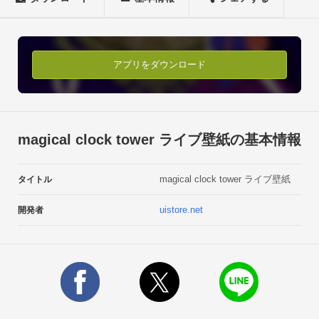
★パーティクルの数を変更できます

★ネコ、鳩、うさぎ、魔法使いの女の子、ジュエルモチーフが
タップに反応します。★魔法使いのキュートでユニークな動き
に思わず笑顔になっちゃうかも:）

アプリをダウンロード
空を見上げたり、うさぎと遊んだり、他にもいろんな動きをす
るよ！

★ジュエルモチーフはランダムに変化するよ♪

★窓からピョコピョコ覗くカラフルなうさぎ達がとってもキュ
magical clock tower ライブ壁紙の基本情報
ート！

★横画面にも対応しています。 ※AndroidOS2.1以上

magical clock tower ライブ壁紙
タイトル
※設定方法：ホーム＞メニュー＞壁紙＞ライブ壁紙

※無料版は２日間トライアルとしてお楽しみ頂けます。

uistore.net
開発者
※メモリ状況により、正常に設定ができない場合がございま
す。その場合、端末を再起動の上、再設定をお願いいたしま
す。

※ライブ壁紙を終了させる場合、タスクキラー等タスク終了ア
プリを使うと、正常に終了できない場合がございます。他の壁
紙を設定し、終了をさせて下さい。
