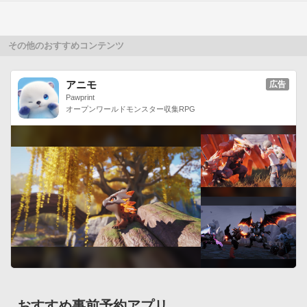
※アップデートにより、正常に作動しない場合、アンインスト
ール後、再インストールをして頂くことにより改善いたしま
す。

その他のおすすめコンテンツ
※OS2.1の場合、壁紙に設定している状態で、アップデートを
すると、画面が黒くなってしまう場合があります。他のライブ
アニモ
広告
壁紙を設定後、再設定頂くことで、改善されます。こちらはOS
Pawprint
の仕様であり、OS2.2で改善されております。

オープンワールドモンスター収集RPG
【新機能追加！ライブ壁紙とテーマが使い放題！】

月額会員に登録するとライブ壁紙、テーマが使い放題！

ライブ壁紙とテーマでもっとカスタマイズしよう！

■月額会員とは？

・毎月月額料金でuistoreが配信しているライブ壁紙、テーマが
フルバージョンで使い放題になるお得なサービスです。

・月額対応コンテンツは続々追加予定です。

※一部コンテンツは対象外となります。

・月額会員登録にはホームアプリ「Final Launcher」のダウン
ロードが必要となります。

・Final LauncherダウンロードURL

おすすめ事前予約アプリ