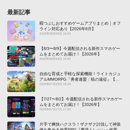
最新記事
暇つぶしおすすめゲームアプリまとめ｜オフ
ライン対応あり【2026年8月】
2026年08月05日 10:00
【8/3〜8/9】今週配信される新作スマホゲー
ムをまとめてお届け！【2026年】
2026年08月04日 16:00
自由な育成と手軽な探索機能！ライトカジュ
アルMMORPG『勇者連盟：暁の遠征』【最
新作PICKUP】
2026年07月28日 18:20
【7/27〜8/2】今週配信される新作スマホゲー
ムをまとめてお届け！【2026年】
2026年07月27日 17:00
片手で爽快ハクスラ！ザクザク討伐して神装
備を集める放置RPG『魔境トレハン：放置で