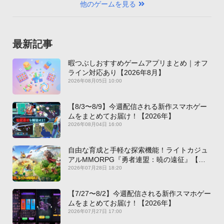
他のゲームを見る
最新記事
暇つぶしおすすめゲームアプリまとめ｜オフ
ライン対応あり【2026年8月】
2026年08月05日 10:00
【8/3〜8/9】今週配信される新作スマホゲー
ムをまとめてお届け！【2026年】
2026年08月04日 16:00
自由な育成と手軽な探索機能！ライトカジュ
アルMMORPG『勇者連盟：暁の遠征』【最
新作PICKUP】
2026年07月28日 18:20
【7/27〜8/2】今週配信される新作スマホゲー
ムをまとめてお届け！【2026年】
2026年07月27日 17:00