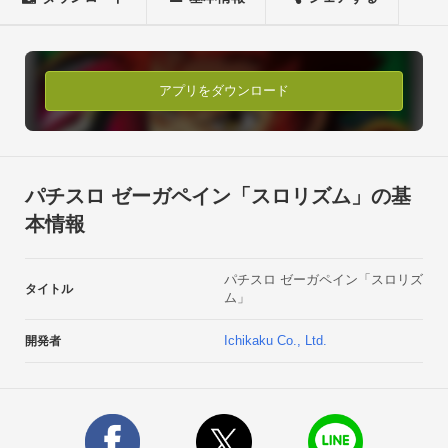
詳しくは、今すぐ無料ダウンロードでチェック！

――――――――――――――――――――――

本アプリは３Ｇ回線でダウンロードできます

――――――――――――――――――――――

アプリをダウンロード
またゲーム内での追加課金も一切ございません。

落とし切りで全ての機能をお楽しみ頂けます。

――――――――――――――――――――――

おすすめ設定

パチスロ ゼーガペイン「スロリズム」の基
――――――――――――――――――――――

本情報
Android端末では、SEの再生に遅延が生じやすくなります。

同様にメモリ不足による処理落ちも発生しやすくなりますが、
パチスロ ゼーガペイン「スロリズ
以下の設定にてプレイして頂くと改善する場合があります。

タイトル
ム」
ただし、全ての端末で快適動作を保証するものではありませ
ん。1.楽曲選択画面、左上の設定ボタンをタップ2.設定メニュ
Ichikaku Co., Ltd.
開発者
ーを開いて設定を変更

・ＳＥ：ＭＩＮ

・ＥＦＦＥＣＴ：ＯＦＦ

・ＶＩＢＲＡＴＩＯＮ：ＯＦＦ
