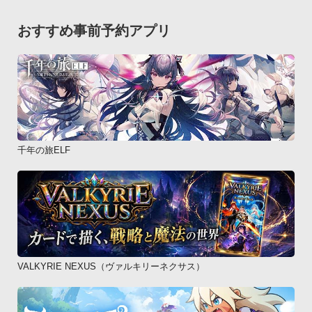
して頂くことをお勧めします。ゲーム中にイレギュラーな割り
込みが入った場合、動作が不安定になる可能性がございます。

おすすめ事前予約アプリ
一時的に動作不安定と思われる場合には、アプリを再起動して
頂きますようお願い致します。(C)サンライズ・プロジェクトゼ
ーガ

(C)YAMASA
千年の旅ELF
VALKYRIE NEXUS（ヴァルキリーネクサス）