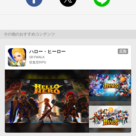
・絵柄出現タイミング：＋５～１０

（絵柄出現タイミングは、何度かプレイしながら調整してくだ
さい）

――――――――――――――――――――――

※下記、注意事項を必ずご確認ください※

その他のおすすめコンテンツ
――――――――――――――――――――――

■動作機種

ハロー・ヒーロー
広告
Android OS：Android 2.3以降

SKYWALK
収集型RPG
GALAXY S3 相当のスペックを推奨■非対応機種

【docomo】SC-01B/L-04C/SO-04E/SH-07E

【SoftBank】003Z

【au】KYY21動作機種以外の動作保証は致しかねます。

サポートについても対象外となります。また、端末、OSプログ
ラム等を改造された状態での問題も保障致しかねますのでご了
承ください。本アプリ動作時は、多くのメモリを使用します。

推奨機種以下のスペックでは処理落ち等、ゲームの進行に影響
する問題が発生する可能性があります。

快適にお楽しみ頂くために、予め他のアプリをタスクより終了