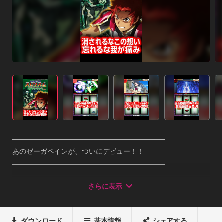
――――――――――――――――――――――

あのゼーガペインが、ついにデビュー！！

――――――――――――――――――――――

山佐最新機種「パチスロ ゼーガペイン」登場！

さらに表示
スロプラス＋からも無料アプリ配信開始です。本アプリは、音
楽ゲームの中でパチスロ機の映像・サウンドを使用した演出を
お楽しみ頂けます。

ダウンロード
基本情報
シェアする