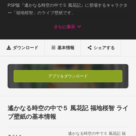
PSP版『遙かなる時空の中で５ 風花記』に登場するキャラクタ
ー「福地桜智」のライブ壁紙です。

高画質な画像を壁紙に設定できるほか、キャラクターのセリフ
さらに表示
表示やゲームBGMの再生など、多彩な機能をご利用いただけま
す。■主な機能

◯壁紙設定：キャラクターの画像（全14種類）を壁紙として設
ダウンロード
基本情報
シェアする
定できます。

◯セリフの表示：キャラクターのセリフ（全138パターン）を
表示できます。セリフは画面のタップでランダムに変化しま
す。

アプリをダウンロード
※キャラクターのセリフにボイスはついておりません。

◯ユーザー名設定：入力した名前（最大6文字）を、一部のセ
リフ中に表示させることができます。

◯楽曲再生：画面右上のボタンをタップするとゲーム中の楽曲
遙かなる時空の中で５ 風花記 福地桜智 ライ
を聴くことができます。ボタンを再度タップすると停止しま
ブ壁紙の基本情報
す。

※このライブ壁紙に収録されているBGMは以下のとおりです。

遙かなる時空の中で５ 風花記 福
・遙かなる時空の中で５
