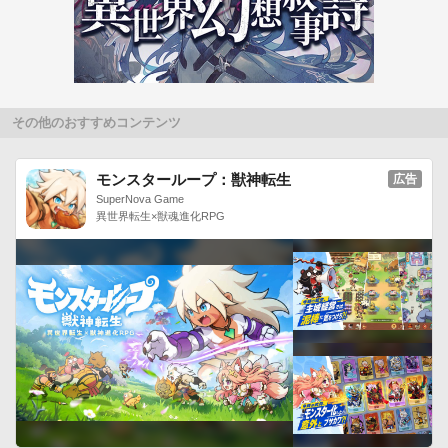
せん。

◯電池残量表示：端末の電池残量を表示することができます。

◯キャラクター紹介：キャラクターの情報を閲覧することがで
きます。

◯設定機能：各種機能のON/OFFや個別の設定ができます。

その他のおすすめコンテンツ
※画面をダブルタップすることで設定機能の画面にジャンプす
ることが可能です。■ライブ壁紙の設定方法

モンスターループ：獣神転生
広告
メニューボタン→壁紙→ライブ壁紙→遙かなる時空の中で５ 風
SuperNova Game
異世界転生×獣魂進化RPG
花記 福地桜智 ライブ壁紙→壁紙に設定■対応機種

NTT docomo/au/SoftBank アンドロイド携帯（OS：Android 
2.1以上）

-----

◯動作確認端末

【docomo】

AQUOS PHONE SH-01D、AQUOS Phone 3D SH-12C、
AQUOS Phone f SH-12C、AQUOS PHONE f SH-13C、
AQUOS PHONE slider SH-02D、 ARROWS Kiss F-03D、
ARROWS Tab LTE F-01D、ARROWS X LTE F-05D、F-12C、