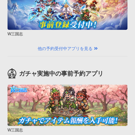
butterfly HTL21、INFOBAR A01、INFOBAR C01、IS03、
IS05、IS06、MEDIAS BR IS11N、MIRACH IS11PT、
MOTOROLA PHOTON ISW11M、Motorola Xoom MZ604、
Optimus G LGL21、Optimus X IS11LG、REGZA Phone 
IS04、REGZA Phone IS11T、URBANO PROGRESSO、VEGA 
W三国志
PTL21、Xperia acro IS11S、Xperia acro HD 
IS12S【SoftBank】

他の予約受付中アプリを見る
AQUOS PHONE THE HYBRID 007SH、GALAPAGOS 005SH、
HTC Desire X06HT、Libero 003Z※動作確認済み端末以外の動
作保証は致しておりません。御了承ください。

ガチャ実施中の事前予約アプリ
　お客様にはご迷惑をおかけいたしますが､なにとぞご理解い
ただきますようお願い申し上げます。©コーエーテクモゲーム
ス All rights reserved.
W三国志