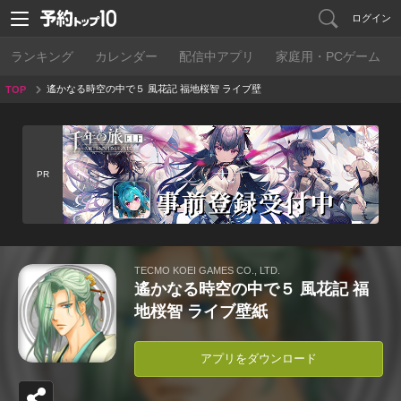
ログイン
ランキング
カレンダー
配信中アプリ
家庭用・PCゲーム
遙かなる時空の中で５ 風花記 福地桜智 ライブ壁
TOP
紙
PR
TECMO KOEI GAMES CO., LTD.
遙かなる時空の中で５ 風花記 福
地桜智 ライブ壁紙
アプリをダウンロード