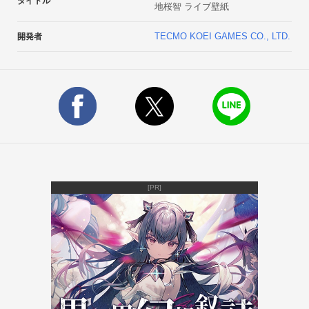
タイトル
地桜智 ライブ壁紙
・風花のごとく

・戦

TECMO KOEI GAMES CO., LTD.
開発者
・君は花

・うたかたの逢瀬

・洋々

◯効果音再生：端末をシェイクすると効果音を再生できます。

◯時計・アラーム：デジタル時計の表示、アラーム機能を利用
できます。アラームの使用BGMの選択、ユーザー名入りのセリ
フの表示も可能です。

◯MobileJOY：フィーチャーフォン版モバイルサイトでも好評
のMobileJOY機能を搭載しています。PSP版『遙かなる時空の
[PR]
中で５ 風花記』との連携により特典が獲得できます。

※このライブ壁紙のMobileJOYでは「特殊連鎖術」が解禁でき
ます。

※「特殊連鎖術」は、前作となるPSP版『遙かなる時空の中で
５』で取得可能なものとなります。また、PSP版『遙かなる時
空の中で５』で取得していない連鎖術のみ取得します。

※MobileJOYはアプリ購入後15分以上経過しないと使用できま