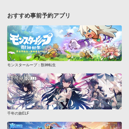
GALAXY NEXUS SC-04D、Garaxy S SC-02B、GALAXY S2 
SC-02C、GALAXY S2 LTE SC-03D、Garaxy Tab SC-01C、
おすすめ事前予約アプリ
GALAXY Tab 10.1 LTE SC-01D、GALAXY Tab 7.0 Plus SC-
02D、LUMIX Phone P-02D、LYNX 3D SH-03C、MEDIAS N-
04C、MEDIAS PP N-01D、MEDIAS WP N-06C、OPTIMUS 
BRIGHT L-07C、Optimus chat L-04C、P-07C、P-01D、
REGZA Phone T-01C、REGZA Phone T-01D、Xperia SO-
01B、Xperia acro SO-02C、Xperia arc SO-01C、Xperia PLAY 
SO-01D、Xperia Ray SO-03C【au】

モンスターループ：獣神転生
AQUOS PHONE IS11SH、AQUOS PHONE IS12SH、AQUOS 
PHONE IS13SH、AQUOS PHONE IS14SH、AQUOS PHONE 
CL IS17SH、AQUOS PHONE SERIE SHL21、ARROWS ef 
FJL21、ARROWS ES IS12F、ARROWS Z ISW11F、
ARROWS Z ISW13F、DIGNO ISW11K、GALAXY S II WiMAX 
ISW11SC、GALAXY S III Progre SCL21、G&#39;zOne 
千年の旅ELF
IS11CA、G&#39;zOne TYPE-L CAL21、HTC EVO WiMAX 
ISW11HT、HTC EVO 3D ISW12HT、HTC J ISW13HT、HTC J 