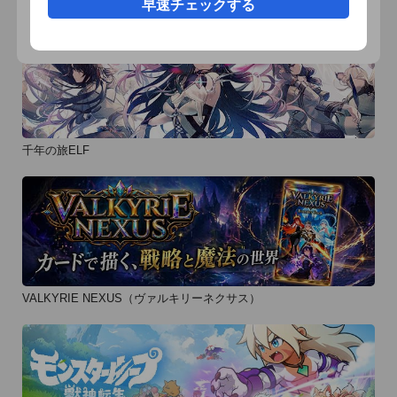
早速チェックする
要所要所で各キャラクターの本心や裏シーンを覗き見ることが
可能となります。１周目だけでは分からない「首謀者」の策謀
や、「ジャッジ」がゲームにどのような影響を与えていたの
か。真相は必ず、あなたに新鮮な驚きを与えるでしょう。

(C)2010−2013 KEMCO/MAGITEC

************************************ 

千年の旅ELF
対応機種: 

iOS4.3以降の、iPhone 4/iPod touch第4世代以上の端末で動作
します。 

iPhone3GSおよびiPod touch第1, 第2, 第3世代では正常に動作
しません。
VALKYRIE NEXUS（ヴァルキリーネクサス）