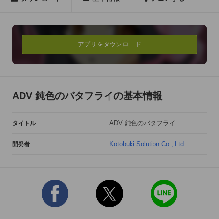
ン」をご参照ください。

http://www.kemco.jp/guideline/fan_movie.html 

――互いに、友達だと思っていた。これまでも、これからもず
アプリをダウンロード
っと。

蝶の名を冠する殺人ゲームが9人の少年少女に問いかける、絶
望と、真の友情の物語。

ADV 鈍色のバタフライの基本情報
■「首謀者」を探せ

　夏休みの真っ只中、白昼堂々拉致された鳴河　大介（なるか
ADV 鈍色のバタフライ
タイトル
わ　だいすけ）と、その高校の同級生たち。不条理な強行軍の
果て、導かれた場所は奇妙な病院めいた施設でした。否応なく
Kotobuki Solution Co., Ltd.
開発者
行われる、屋分け、「役割」の授与、最初の「犠牲者」の殺害
――「バタフライゲーム」が始まります。

　他の友人たちには伏せられた、自分だけが知りうる役割とそ
の能力。「首謀者」は他のプレイヤーの殺害を、他のプレイヤ
ーは「首謀者」の殺害を勝利条件とします。信頼から役割を明
かす、明かされた役割を疑う、その疑念を利用して相手を陥れ