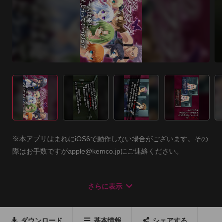
※本アプリはまれにiOS6で動作しない場合がございます。その
際はお手数ですがapple@kemco.jpにご連絡ください。

【毎月新作RPGを発売中！『ケムコ』で検索！】 

さらに表示
※プレイ動画を公開される場合※

公開可能範囲には制限があります。必ず以下の「ガイドライ
ダウンロード
基本情報
シェアする