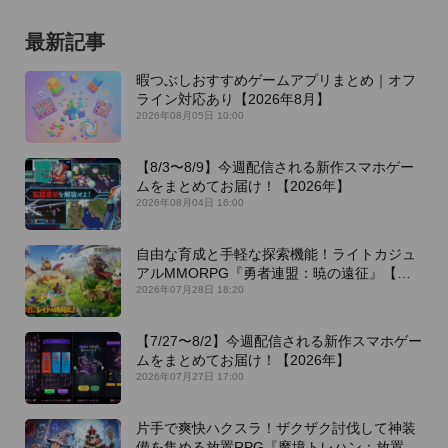
最新記事
暇つぶしおすすめゲームアプリまとめ｜オフ
ライン対応あり【2026年8月】
2026年08月05日 10:00
【8/3〜8/9】今週配信される新作スマホゲー
ムをまとめてお届け！【2026年】
2026年08月04日 16:00
自由な育成と手軽な探索機能！ライトカジュ
アルMMORPG『勇者連盟：暁の遠征』【最
新作PICKUP】
2026年07月28日 18:20
【7/27〜8/2】今週配信される新作スマホゲー
ムをまとめてお届け！【2026年】
2026年07月27日 17:00
片手で爽快ハクスラ！ザクザク討伐して神装
備を集める放置RPG『魔境トレハン：放置で