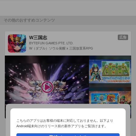
る――無数の戦術が存在しうる中、大介たちはルールを逆手に
とってゲームの進行に抵抗しようとします。

　それすらゲームマスターの掌中にあるとも知らず。

その他のおすすめコンテンツ
　身体に埋められた毒薬カプセル。「首謀者」が有する毒薬入
りの注射器。ばらまかれる悪意。疑念。策謀。裏切り。そして
W三国志
広告
次々と与えられる、恐怖と苦しみに満ちた死。このゲームその
BYTEFUN GAMES PTE. LTD.
ものが、彼らの心を侵してゆく猛毒なのです。

W（ダブル）ソウル覚醒 x 三国放置系RPG
　知恵は、勇気は、決断は、友情は、武器にはならないのでし
ょうか――

　生き残るのは、　「報酬」を受け取るのは、誰なのでしょう
か。

■サスペンス＆スリラー・ノベルアドベンチャー

『鈍色（にびいろ）のバタフライ』は、テキストを読み進める
ことで物語が進行するノベルゲームです。主に主人公の鳴河大
介視点で物語は進行し、要所で登場する選択肢により彼の命運
こちらのアプリはお客様の端末に対応しておりません。以下より
が分かたれます。

Android端末向けのリリース前の新作アプリをご覧頂けます。
　一度ゲームをクリアすることで『隠しモード』が解禁され、
おすすめ事前予約アプリ