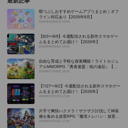
最新記事
暇つぶしおすすめゲームアプリまとめ｜オフ
ライン対応あり【2026年8月】
2026年08月05日 10:00
【8/3〜8/9】今週配信される新作スマホゲー
ムをまとめてお届け！【2026年】
2026年08月04日 16:00
自由な育成と手軽な探索機能！ライトカジュ
アルMMORPG『勇者連盟：暁の遠征』【最
新作PICKUP】
2026年07月28日 18:20
【7/27〜8/2】今週配信される新作スマホゲー
ムをまとめてお届け！【2026年】
2026年07月27日 17:00
片手で爽快ハクスラ！ザクザク討伐して神装
備を集める放置RPG『魔境トレハン：放置で
神装備』【最新作PICKUP】
2026年07月14日 17:00