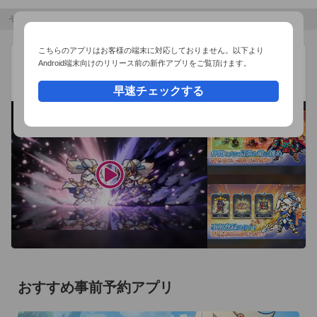
その他のおすすめコンテンツ
こちらのアプリはお客様の端末に対応しておりません。以下より
W三国志
広告
Android端末向けのリリース前の新作アプリをご覧頂けます。
BYTEFUN GAMES PTE. LTD.
W（ダブル）ソウル覚醒 x 三国放置系RPG
早速チェックする
おすすめ事前予約アプリ