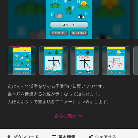
点にそって漢字をなぞる子供向け知育アプリです。 

書き順を間違えると線が赤くなって知らせます。 

みほんボタンで書き順をアニメーション表示します。 

イラスト付きだから、イメージをつかんで漢字が覚えやすくな
さらに表示
ります。 

小学1年生で習う漢字の中から、幼児に親しみやすい35文字を
選びました。 

ダウンロード
基本情報
シェアする