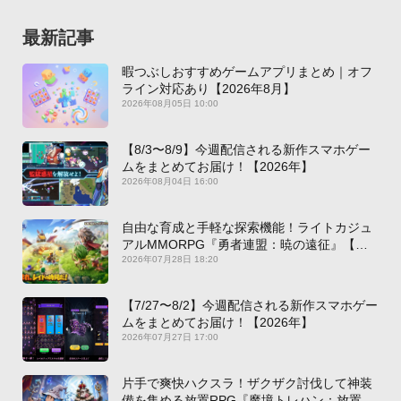
最新記事
暇つぶしおすすめゲームアプリまとめ｜オフ
ライン対応あり【2026年8月】
2026年08月05日 10:00
【8/3〜8/9】今週配信される新作スマホゲー
ムをまとめてお届け！【2026年】
2026年08月04日 16:00
自由な育成と手軽な探索機能！ライトカジュ
アルMMORPG『勇者連盟：暁の遠征』【最
新作PICKUP】
2026年07月28日 18:20
【7/27〜8/2】今週配信される新作スマホゲー
ムをまとめてお届け！【2026年】
2026年07月27日 17:00
片手で爽快ハクスラ！ザクザク討伐して神装
備を集める放置RPG『魔境トレハン：放置で