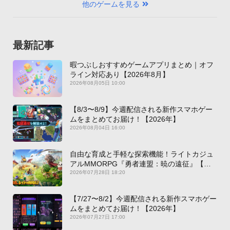
他のゲームを見る
最新記事
暇つぶしおすすめゲームアプリまとめ｜オフ
ライン対応あり【2026年8月】
2026年08月05日 10:00
【8/3〜8/9】今週配信される新作スマホゲー
ムをまとめてお届け！【2026年】
2026年08月04日 16:00
自由な育成と手軽な探索機能！ライトカジュ
アルMMORPG『勇者連盟：暁の遠征』【最
新作PICKUP】
2026年07月28日 18:20
【7/27〜8/2】今週配信される新作スマホゲー
ムをまとめてお届け！【2026年】
2026年07月27日 17:00