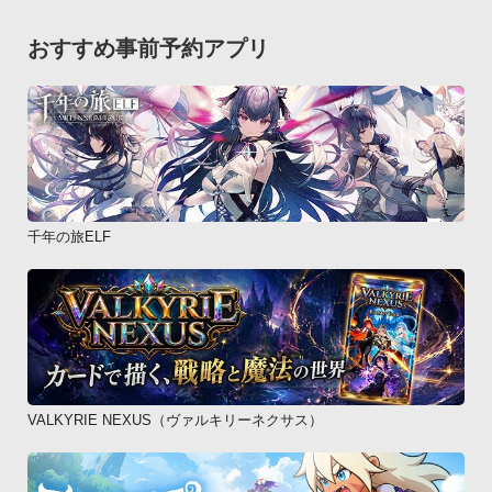
容は１つのメモ領域として存在するため、「ウィジェットを設
置しなくても使える１つのメモ帳」としてご利用頂けます。ア
おすすめ事前予約アプリ
ラーム機能が付いています。セットしておくと画面が消えてい
てもメモした付箋がポップアップ表示されます。（LINEの着信
時と同様です。）　表示と同時に音を鳴らす事も出来ます。と
ても簡単です。サクサク化機能「スマホ最適化機能」（タスク
キラー）が付いています。スマホの動きをサクサク軽くして、
電池長持ちにもなります。本アプリは、「浦安鉄筋家族　電池
長持ち・面白放置育成ゲーム無料」と連携しています。色んな
千年の旅ELF
メモを能率良く扱えますが、待受けに貼るため、パスワードな
どの秘密のメモは書き込まないようにしましょう。本アプリ
は、Google社が推奨するマテリアルデザインを参考にていま
す。人気コミック「毎度!浦安鉄筋家族」（元祖!浦安鉄筋家
族、浦安鉄筋家族を含む）は浜岡賢次氏による日本のギャグ漫
画で、週刊少年チャンピオン（秋田書店）で連載、テレビアニ
VALKYRIE NEXUS（ヴァルキリーネクサス）
メ化もされています。　埼玉県の浦安市を舞台に元気な小学生
の主人公「大沢木小鉄」の家族や仲間が繰り広げるドタバタ喜
劇です。(C) Kenji Hamaoka (Weekly Shonen 