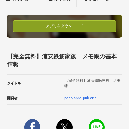
受けの空きスペースを長押し（ロングタップ）する事で、「ウ
ィジェット」メニューを開きましょう。（機種によりウィジェ
ットの設置方法が異なる場合があります。）ウィジェット一覧
から「浦安鉄筋家族めも」を選んでタップしたまま、待受けま
アプリをダウンロード
でひっぱれば設置出来ます。（ロングタップしたまま指を離さ
ずに、ひっぱり、設置してください。）浦安鉄筋家族ワールド
を楽しんでください。複数の付箋を待受に貼り付ける事がで
き、それぞれに異なるメモ内容を書き込めます。　不要になっ
【完全無料】浦安鉄筋家族 メモ帳の基本
たメモは付箋（ウィジェット）をはがすだけで手軽に処分でき
情報
ます。正に付箋紙がテーマのシンプル、手軽なアプリです。メ
モをとりたい時に、ペンと紙がも無くてもパニックになる必要
【完全無料】浦安鉄筋家族 メモ
はありません。いつも持ち歩くスマホが無料のメモ用紙とペン
タイトル
帳
代わりになります。良く見る待受けにメモしておく事で便利で
手軽な備忘録になります。買い物メモ、やらなければならない
peso.apps.pub.arts
開発者
用事、未来の自分が成すべき目標や予定を書いておくと良いで
しょう。その他なんでもアイデア次第で、メモ帳を面白く活用
する事が出来るでしょう。待受に、みっちり浦鉄付箋を貼り付
けて、予定や用事を書き込む事も良いでしょう。英単語や数学