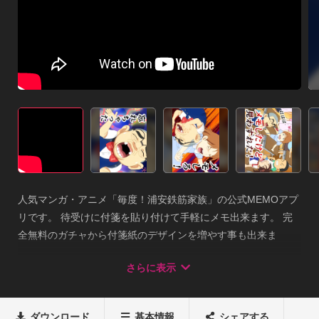
人気マンガ・アニメ「毎度！浦安鉄筋家族」の公式MEMOアプ
リです。 待受けに付箋を貼り付けて手軽にメモ出来ます。 完
全無料のガチャから付箋紙のデザインを増やす事も出来ま
す。　鉛筆も消しゴムも不要です。　必要な時に待受にメモを
さらに表示
貼り付けてください。ダウンロード後すぐに使える「浦安鉄筋
家族ふせん」を待受けに貼り付けて使いましょう。（わずかな
アクションで待受に付箋ウィジェットを設置できます。）　待
ダウンロード
基本情報
シェアする