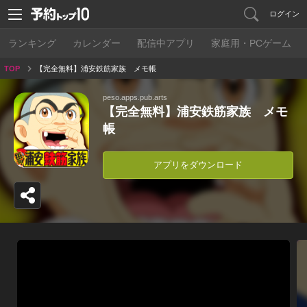
ログイン
ランキング
カレンダー
配信中アプリ
家庭用・PCゲーム
TOP
【完全無料】浦安鉄筋家族 メモ帳
peso.apps.pub.arts
【完全無料】浦安鉄筋家族 メモ
帳
アプリをダウンロード