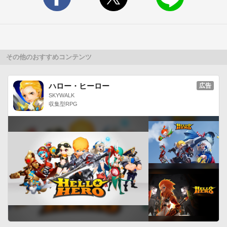
の公式などの勉強メモを待受にみっちりと書き込めば、楽しい
文房具としても役立つでしょう。机も無く腰を据えてメモが取
れる状況でなくてもスマホがあればいつでも可能です。音声入
力も活用しましょう。本アプリは完全無料のツールアプリで
す。　無料のガチャを回すと新しいデザインの付箋が当りま
その他のおすすめコンテンツ
す。　漫画・アニメキャラクターのメモ用紙を集めるゲームも
楽しめるエンタテイメント性の高い便利なツールです。　自分
ハロー・ヒーロー
広告
好みに、人気コミックの付箋デザインをカスタマイズしてくだ
SKYWALK
収集型RPG
さい。放置ゲームを遊びながらスマホ生活が便利になるメモ帳
ツール活用してください。　メモ書きの際、音声入力にも対応
しています。文字サイズの変更や、浦筋マンガキャラの変更が
出来ます。うらやす付箋は指で待受からずり落とし消しましょ
う。付箋をロングタップで、つかみ、スライドさせる事で待受
に対して貼ったり剥がしたいしてください。「アイコン」をタ
ップしてアプリを開いた際のメモ内容は、ウィジェット（待受
け）に反映されません。（待受けには複数の付箋を貼る事が出
来るため、それぞれ独立したメモ内容が保持されるためです。
正に「付箋」の容量です。）　アイコンから開いた際のメモ内