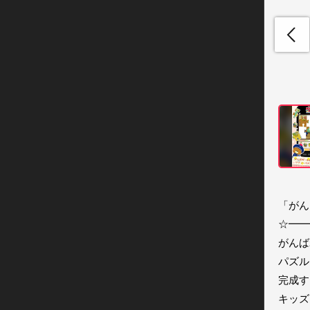
「がん
☆━━
がんば
パズル
完成す
キッズ