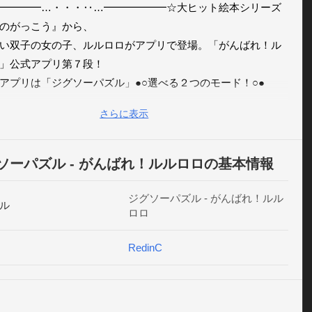
━━━━…・・・‥…━━━━━━☆大ヒット絵本シリーズ
のがっこう』から、

い双子の女の子、ルルロロがアプリで登場。「がんばれ！ル
」公式アプリ第７段！

アプリは「ジグソーパズル」●○選べる２つのモード！○●

年齢層のお子さまも遊べる！、

さらに表示
ん(6ピース)・むずかしい(20ピース)の、

ドで遊べるよ！●○可愛いルルロロがたくさん！○●

の数も豊富で可愛いイラストがたくさん！

ソーパズル - がんばれ！ルルロロの基本情報
んでも楽しい可愛いっ！●○スコアタイムも計れる！○●

が完成するまでのタイムが計れるよ！

ジグソーパズル - がんばれ！ルル
ル
ロロ
tterでスコアを共有しちゃおう！内容は指だけの簡単操作なので
の知育遊びにも最適！

RedinC
ーパズルでお集中力･創造性･色の認識力がつく！

子でも一緒に遊んでみて下さい。さぁ！

ソーパズル-がんばれ！ルルロロ」で、

ロとたっぷり遊んじゃおう！【がんばれ！ルルロロ】
