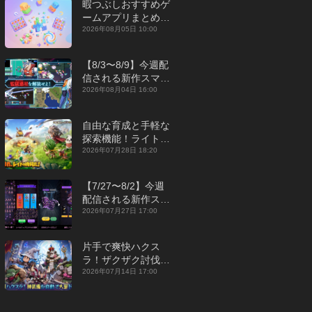
暇つぶしおすすめゲ
ームアプリまとめ｜
オフライン対応あり
2026年08月05日 10:00
【2026年8月】
【8/3〜8/9】今週配
信される新作スマホ
ゲームをまとめてお
2026年08月04日 16:00
届け！【2026年】
自由な育成と手軽な
探索機能！ライトカ
ジュアルMMORPG
2026年07月28日 18:20
『勇者連盟：暁の遠
征』【最新作PICKU
【7/27〜8/2】今週
P】
配信される新作スマ
ホゲームをまとめて
2026年07月27日 17:00
お届け！【2026
年】
片手で爽快ハクス
ラ！ザクザク討伐し
て神装備を集める放
2026年07月14日 17:00
置RPG『魔境トレハ
ン：放置で神装備』