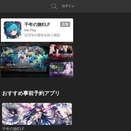
ログイン
千年の旅ELF
広告
Kibi Play
12万年の歴史を紡ぐ神話
RPG
おすすめ事前予約アプリ
千年の旅ELF