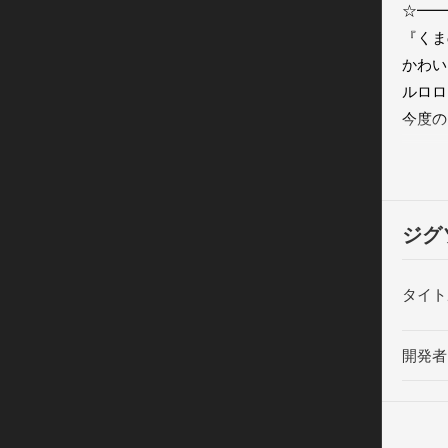
☆━━
『くま
かわい
ルロロ
今度の
幅広い
かんた
２モー
パズル
ジグ
何度遊
パズル
タイト
Twi
お子様
開発者
ジグソ
是非親
「ジグ
ルルロ