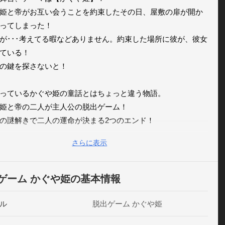
姫と帝がお互い会うことを約束したその日、屋敷の扉が開か
ってしまった！

が･･･考えてる暇などありません。約束した場所に彼が、彼女
ている！

の鍵を探さないと！

っているかぐや姫の童話とはちょっと違う物語。

姫と帝の二人が主人公の脱出ゲーム！

の謎解きで二人の運命が決まる2つのエンド！

のお屋敷の謎を解いて脱出しよう！

さらに表示
法はタップやスワイプや端末を振ったり傾けたり…色んなギ
があって面白い！

ゲーム かぐや姫の基本情報
やすいヒントもあるから推理や謎解きが苦手な人や初心者で
。

ル
脱出ゲーム かぐや姫
ームをしたことがない人でも簡単にプレイすることができる