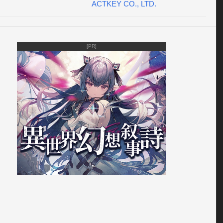
ACTKEY CO., LTD.
びごころ。脱出ゲームの特徴】

ージのボリュームにこだわりちょっと遊び心を取り入れた内
[PR]
徴。

り考えて謎解きを楽しもう！ヒント(答え)はなるべく避けてチ
ジしてみてね。

のポイント】

至る所をくまなくタップしてみよう。

所でも何度かタップしてみると新しい発見があるかも！

方】

色んなところをくまなくタップして調べてみよう。

にあるメニューボタンを選択してホームに戻ったりステージ
たりできるよ。

よってはアイテムのアップからまた色んな仕掛けが現れたり