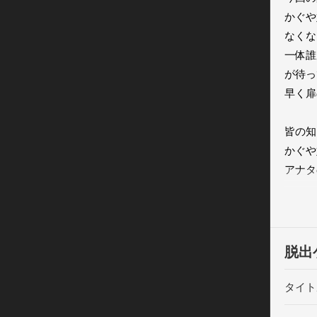
かぐや
なくな
一体誰
が待っ
早く扉
皆の知
かぐや
アナタ
お互い
操作方
ミック
脱出
分かり
も安心
タイト
脱出ゲ