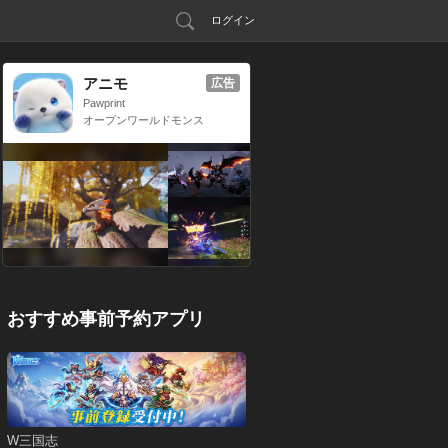
ログイン
アニモ
広告
Pawprint
オープンワールドモンス
ター収集RPG
おすすめ事前予約アプリ
W三国志