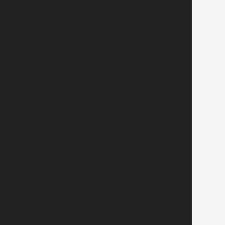
■■■■■