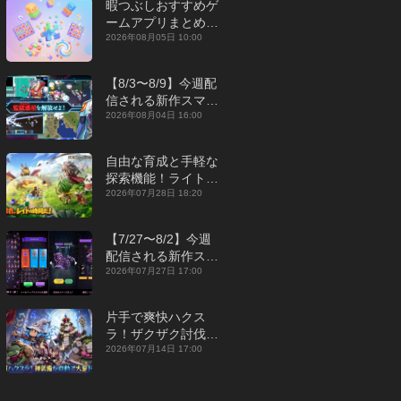
暇つぶしおすすめゲ
ームアプリまとめ｜
オフライン対応あり
2026年08月05日 10:00
【2026年8月】
【8/3〜8/9】今週配
信される新作スマホ
ゲームをまとめてお
2026年08月04日 16:00
届け！【2026年】
自由な育成と手軽な
探索機能！ライトカ
ジュアルMMORPG
2026年07月28日 18:20
『勇者連盟：暁の遠
征』【最新作PICKU
【7/27〜8/2】今週
P】
配信される新作スマ
ホゲームをまとめて
2026年07月27日 17:00
お届け！【2026
年】
片手で爽快ハクス
ラ！ザクザク討伐し
て神装備を集める放
2026年07月14日 17:00
置RPG『魔境トレハ
ン：放置で神装備』