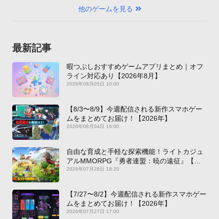
他のゲームを見る
最新記事
暇つぶしおすすめゲームアプリまとめ｜オフ
ライン対応あり【2026年8月】
2026年08月05日 10:00
【8/3〜8/9】今週配信される新作スマホゲー
ムをまとめてお届け！【2026年】
2026年08月04日 16:00
自由な育成と手軽な探索機能！ライトカジュ
アルMMORPG『勇者連盟：暁の遠征』【最
新作PICKUP】
2026年07月28日 18:20
【7/27〜8/2】今週配信される新作スマホゲー
ムをまとめてお届け！【2026年】
2026年07月27日 17:00