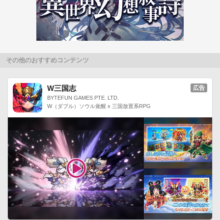
・AQUOS PHONE f SH-13C

・Xperia acro SO-02C

・GALAXY S II SC-02C

・MEDIAS WP N-06C

・AQUOS PHONE SH-12C

その他のおすすめコンテンツ
・LYNX 3D SH-03C

・REGZA Phone T-01C

W三国志
広告
・Xperia arc SO-01C

BYTEFUN GAMES PTE. LTD.
W（ダブル）ソウル覚醒 x 三国放置系RPG
・MEDIAS N-04C

・GALAXY Tab SC-01C

・Xperia SO-01B

・GALAXY S SC-02Bau・AQUOS PHONE IS14SH

・ARROWS Z ISW11F

・DIGNO ISW11K 

・AQUOS PHONE IS13SH

・htc EVO 3D ISW12HT

・htc EVO WiMAX ISW11HT

・MIRACH IS11PT 
