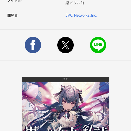
タイトル
楽メタル1)
お楽しみ下さい！◆主な機能

　　-着信音設定

JVC Networks,Inc.
開発者
　　-メール音(通知音)設定

　　-アラーム音設定◆対応機種docomo・LUMIX Phone P-02D

・GALAXY NEXUS SC-04D

・ARROWS X LTE F-05D

・MEDIAS PP N-01D

・Optimus LTE L-01D

・AQUOS PHONE slider SH-02D

・AQUOS PHONE SH-01D

・GALAXY NEXUS SC-04D

[PR]
・ARROWS Kiss F-03D

・GALAXY S II LTE SC-03D 

・with series REGZA Phone T-01D 

・with series P-01D 

・Xperia PLAY SO-01D

・Xperia ray SO-03C

・P-07C 
