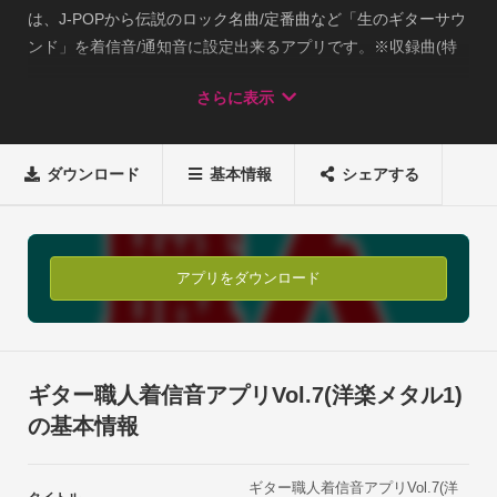
は、J-POPから伝説のロック名曲/定番曲など「生のギターサウ
ンド」を着信音/通知音に設定出来るアプリです。※収録曲(特
集6曲＋4曲）

さらに表示
1. Enter Sandman/METALLICA

2. 18 And Life/SKID ROW

3. Addicted To That Rush/MR.BIG

ダウンロード
基本情報
シェアする
4. Get The Funk Out/EXTREME

5. MR.SCARY/Dokken

6. Walk/PANTERA

7. 交響曲第5番「運命」(Rock Ver.)/ベートーベン

アプリをダウンロード
8. カノン ニ長調(ROCK Ver.)/パッヘルベル

9. Rock&#39;n Riff 4/野村義男

10. 地獄の目覚まし/Field Village(効果音)ワンタッチの簡単操作
で着信音、メール音(通知音)に設定可能、アプリ毎に人気の10
ギター職人着信音アプリVol.7(洋楽メタル1)
曲(※)をセレクト！

の基本情報
演奏は浜崎あゆみのサポートでもおなじみ&quot;ヨッちゃん
&quot;こと野村義男とジャパニーズメタルバンド「Gargoyle」
ギター職人着信音アプリVol.7(洋
の超絶ギタリストKENTARO！迫力のリアルギターサウンドを