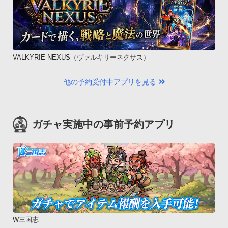
・HTC Desire HD 001HT

・DELL Streak SoftBank 001DL

・GALAPAGOS 003SH

・GALAPAGOS 005SH

・AQUOS PHONE 007SH

VALKYRIE NEXUS（ヴァルキリーネクサス）
・AQUOS PHONE 009SH

・Vision 007HW※003SH,005SH,007SH,009SH,102SHにおき
他の予約受付中アプリを見る
ましては、端末の機能として「通知音」とは別に「メール着信
音」があり、本アプリでは「通知音」の変更のみ可能となって
いるため「メール着信音」には設定出来ません。

ガチャ実施中の事前予約アプリ
予めご了承下さいますようお願い申し上げます。

◆対応OS

Android OS 2.1以降※本アプリは月額サービスではございませ
ん。ダウンロード時にのみ販売価格分が課金されます。以降は
アンインストールするまで無料で使用出来ます。

※アラーム設定が有効な状態で端末の電源をOFFにすると、ア
ラームが無効になりますので、再度有効にする必要がありま
す。
W三国志