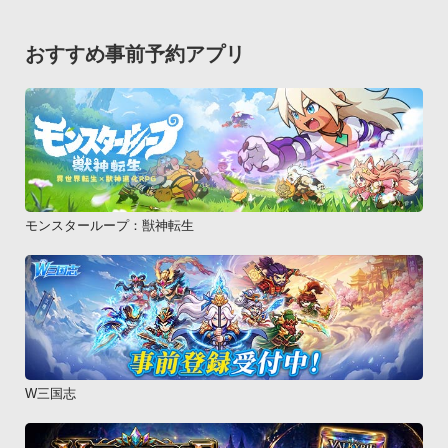
・REGZA Phone IS11T 

・G&#39;zOne IS11CA 

おすすめ事前予約アプリ
・INFOBAR A01 

・AQUOS PHONE IS12SH 

・XPERIA acro IS11S 

・AQUOS PHONE IS11SH 

・IS05

・REGZA Phone(IS04)

・IS03※IS03,IS05,IS11SH,IS12SH,INFOBAR 
モンスターループ：獣神転生
A01,ISW11HT,ISW12HT,IS13SH,ISW11F,IS14SHにおきまして
は、端末の機能として「通知音」とは別に「メール着信音」が
あり、本アプリでは「通知音」の変更のみ可能となっているた
め「メール着信音」には設定出来ません。

予めご了承下さいますようお願い申し上げます。SoftBank・
AQUOS PHONE 102SH

W三国志
・008Z

・003P
