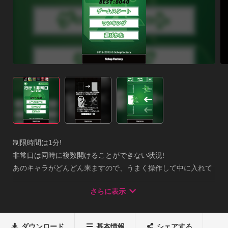
制限時間は1分! 

非常口は同時に複数開けることができない状況! 

あのキャラがどんどん来ますので、うまく操作して中に入れて
あげよう! ■遊びかた 

さらに表示
・各フロアをタップすると非常口が開きます 右から左に向かっ
てあのキャラがどんどんきますので 

非常口を開けて中に入れてあげるだけです。
ダウンロード
基本情報
シェアする