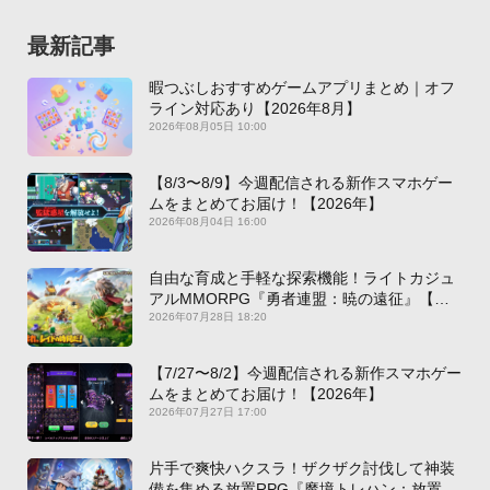
最新記事
暇つぶしおすすめゲームアプリまとめ｜オフ
ライン対応あり【2026年8月】
2026年08月05日 10:00
【8/3〜8/9】今週配信される新作スマホゲー
ムをまとめてお届け！【2026年】
2026年08月04日 16:00
自由な育成と手軽な探索機能！ライトカジュ
アルMMORPG『勇者連盟：暁の遠征』【最
新作PICKUP】
2026年07月28日 18:20
【7/27〜8/2】今週配信される新作スマホゲー
ムをまとめてお届け！【2026年】
2026年07月27日 17:00
片手で爽快ハクスラ！ザクザク討伐して神装
備を集める放置RPG『魔境トレハン：放置で