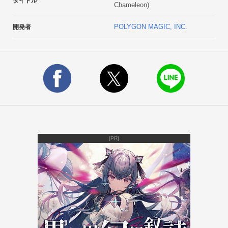
タイトル
Chameleon)
4. メニュー画面から“LEVEL SELECT”ボタンをタップすると、
好きなステージからプレイできます。＊価格は税抜き表記にな
POLYGON MAGIC, INC.
開発者
っております。決済時は税込み105円になります。

＊AndroidOS 1.6以上対応。
[PR]