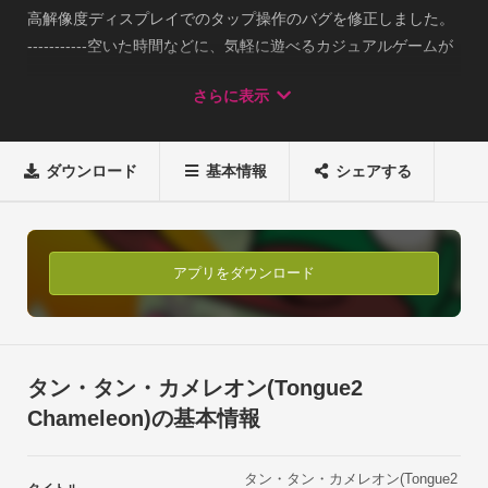
高解像度ディスプレイでのタップ操作のバグを修正しました。

-----------空いた時間などに、気軽に遊べるカジュアルゲームが
登場☆お腹を空かせたカメレオンが餌をもとめて森にやってき
さらに表示
ました。

目の前には、おいしそうな虫達がいっぱい！カメレオンはお腹
いっぱい虫を食べる事ができるのか？！

ダウンロード
基本情報
シェアする
◆ 特長1. 簡単で遊びやすい全60ステージ！

2. ユーザーはカメレオンになり、虫がいる方向へ舌をのばして
キャッチ☆

3. スコアが減点される毒虫もいるので要注意！

アプリをダウンロード
4. お腹を空かせたクモが現れたら、ゆっくりできないぞ！クモ
ごと食べちゃえ♪

5. 高得点を狙うならスペシャル虫も確実に仕留めよう！

◆ 遊び方1. カメレオンを移動させるには、カメレオンの背の高
タン・タン・カメレオン(Tongue2
さの範囲内で移動させたい場所をタップします。

Chameleon)の基本情報
2. カメレオンから虫のいる方向に指をはじくと、舌が伸び、虫
をキャッチして食べます。

タン・タン・カメレオン(Tongue2
3. 毒虫を食べると１００点減点されます。
