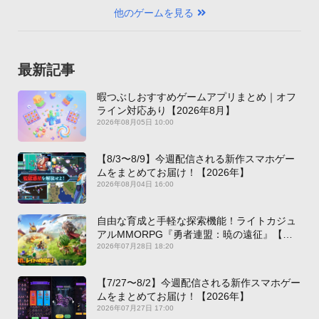
他のゲームを見る
最新記事
暇つぶしおすすめゲームアプリまとめ｜オフ
ライン対応あり【2026年8月】
2026年08月05日 10:00
【8/3〜8/9】今週配信される新作スマホゲー
ムをまとめてお届け！【2026年】
2026年08月04日 16:00
自由な育成と手軽な探索機能！ライトカジュ
アルMMORPG『勇者連盟：暁の遠征』【最
新作PICKUP】
2026年07月28日 18:20
【7/27〜8/2】今週配信される新作スマホゲー
ムをまとめてお届け！【2026年】
2026年07月27日 17:00