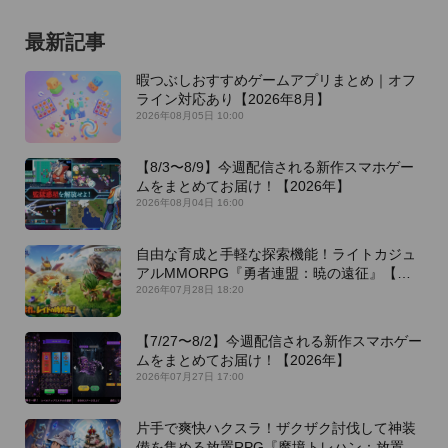
最新記事
暇つぶしおすすめゲームアプリまとめ｜オフ
ライン対応あり【2026年8月】
2026年08月05日 10:00
【8/3〜8/9】今週配信される新作スマホゲー
ムをまとめてお届け！【2026年】
2026年08月04日 16:00
自由な育成と手軽な探索機能！ライトカジュ
アルMMORPG『勇者連盟：暁の遠征』【最
新作PICKUP】
2026年07月28日 18:20
【7/27〜8/2】今週配信される新作スマホゲー
ムをまとめてお届け！【2026年】
2026年07月27日 17:00
片手で爽快ハクスラ！ザクザク討伐して神装
備を集める放置RPG『魔境トレハン：放置で