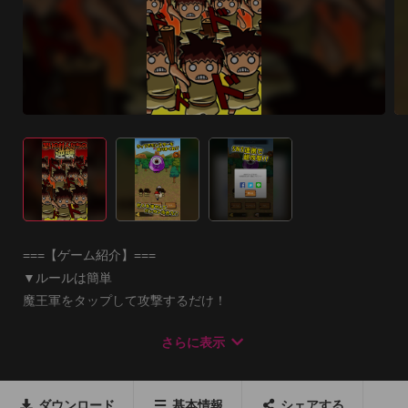
===【ゲーム紹介】===

▼ルールは簡単 

魔王軍をタップして攻撃するだけ！ 

さらに表示
▼雇って強くなれ！ 

村人を沢山雇って攻撃力をアップすると、より強い敵も撃退で
きるようになるよ

ダウンロード
基本情報
シェアする