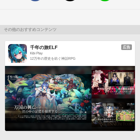
＊アドベンチャーゲームやラノベや小説などの読み物系が好き
な方

＊ギミックが面白い脱出ゲームに挑戦したい方

＊就寝前のちょっとした暇潰しに。⇒注意事項

その他のおすすめコンテンツ
＊第三者による攻略サイト・攻略アプリの内容に関して、当ア
プリ側は一切関与しておりません。

千年の旅ELF
広告
＊攻略方法については、一切お答えできません。

Kibi Play
＊当アプリの動作が不安定な場合、お使いの端末で起動中の別
12万年の歴史を紡ぐ神話RPG
アプリを停止することで、症状が軽くなる可能性があります。
⇒音楽/効果音

ポケットサウンド　http://pocket-se.info/

魔王魂　http://maoudamashii.jokersounds.com/

びたちー素材館 http://www.vita-chi.net/sozai1.htm