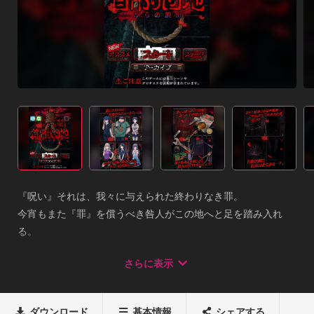
『呪い』それは、我々に与えられた終わりなき罪。

今宵もまた『罪』を償うべき咎人がこの地へと足を踏み入れ
る。

死神が巣くう呪われし牢獄――『首吊り団地』へと……

さらに表示
全ての恐怖を凌駕する鳥肌級のホラー脱出ゲーム第三弾。

～～～　首吊り団地からの脱出　～～～⇒「首吊り団地からの
脱出」の特徴

ダウンロード
基本情報
シェアする