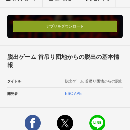
＊従来の脱出ゲームにシナリオを追加したアドベンチャー脱出
ゲーム！

＊あなたの行動で未来が変化！マルチエンディングを採用した
脱出ゲームです。

アプリをダウンロード
＊無料で遊べ、暇な時間やちょっとした時間でも遊べるステー
ジ制です。

＊章（ステージ）を攻略する度に自動でセーブされます。

＊脱出ゲーム初心者～上級者まで楽しめるよう、操作もシンプ
脱出ゲーム 首吊り団地からの脱出の基本情
ルで簡単です！

報
＊音（怨霊）ありでのプレイをオススメします！⇒「首吊り団
地からの脱出」の遊び方

脱出ゲーム 首吊り団地からの脱出
タイトル
＊仲間たちと力を合わせ、密室（団地）から脱出しましょう。

＊気になったところはタップ。アイテムや”アレ”が隠れている
ESC-APE
開発者
かも？

＊ゲットしたアイテムはそのまま使ったり、何もしなかった
り、色々試してみよう！⇒こんな方にオススメ！

＊幽霊やホラー系などの怖い脱出ゲームが好きな方

＊推理ゲームが好きな（自称）名探偵！
