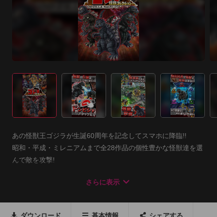
あの怪獣王ゴジラが生誕60周年を記念してスマホに降臨!!

昭和・平成・ミレニアムまで全28作品の個性豊かな怪獣達を選
んで敵を攻撃!

破壊神モードで都市も破壊?!迫力バトルと都市破壊…ゴジラの
さらに表示
魅力をとことん味わえる、新感覚の「ドンピシャアタック
RPG」ついに登場!!
ダウンロード
基本情報
シェアする