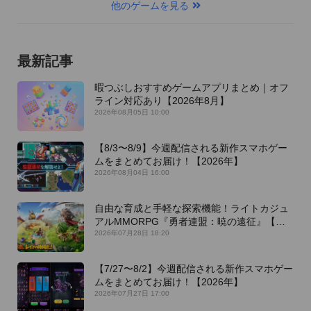
他のゲームを見る
最新記事
暇つぶしおすすめゲームアプリまとめ｜オフ
ライン対応あり【2026年8月】
2026年08月05日 10:00
【8/3〜8/9】今週配信される新作スマホゲー
ムをまとめてお届け！【2026年】
2026年08月04日 16:00
自由な育成と手軽な探索機能！ライトカジュ
アルMMORPG『勇者連盟：暁の遠征』【最
新作PICKUP】
2026年07月28日 18:20
【7/27〜8/2】今週配信される新作スマホゲー
ムをまとめてお届け！【2026年】
2026年07月27日 17:00