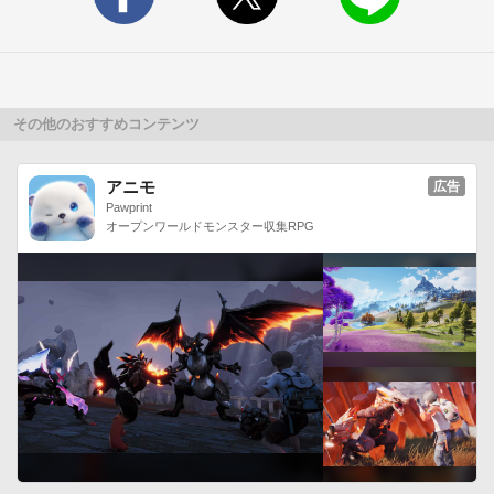
の本音と建て前、そして離婚しない理由とは？◆◇◆占い師：
水谷奏音◆◇◆

８年間、商社で社長＆役員秘書を務める。

在勤中にフォーチュンカウンセラーのライセンス、天然石・ア
ロマ・カラーの資格を取得し、独立。

その他のおすすめコンテンツ
現在は、フォーチュンカウンセラー、各種セラピストとして活
躍中。

アニモ
広告
『西洋占星術・タロットカード・パワーストーン・アロマ・カ
Pawprint
オープンワールドモンスター収集RPG
ラー』をツールに、個人セッションをする傍ら、雑誌・各種媒
体の占い連載など、執筆活動を多数手がけている。

また、個人セッションでは、ホロスコープから、その人にピッ
タリ合った石を導き出して、ブレスを作成。

モットーは「アクセサリーとして身につけてもかわいいブレス
の作成」

このブレスを求めて、セッションを申し込んでくる方が多く、
これまでに個人鑑定で作ったブレスレットは、５０００本を超
える。

著書に「パワーストーンで人生をより幸せに変えるコツ」「幸