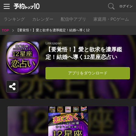
ログイン
ランキング
カレンダー
配信中アプリ
家庭用・PCゲーム
【要覚悟！】愛と欲求を濃厚鑑定！結婚へ導く12
TOP
星座恋占い
Linksjapan
【要覚悟！】愛と欲求を濃厚鑑
定！結婚へ導く12星座恋占い
アプリをダウンロード