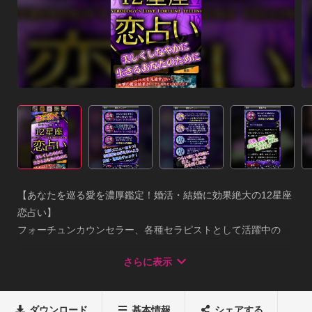
【あなたを巡る愛を濃厚鑑定！婚活・結婚に効果絶大の12星座
恋占い】

フォーチュンカウンセラー、各種セラピストとして活躍中の
『水谷奏音』があなたの恋愛を奥の奥まで密に鑑定！

さらに表示
【不倫】や【三角関係】など複雑な関係に悩む人にも的確にお
答えします。

あなたを幸せな恋愛、結婚へと導く、愛にあふれた言葉の数々
ダウンロード
基本情報
シェアする