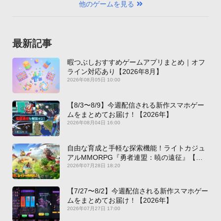
他のゲームを見る
最新記事
暇つぶしおすすめゲームアプリまとめ｜オフ
ライン対応あり【2026年8月】
2026年08月05日 10:00
【8/3〜8/9】今週配信される新作スマホゲー
ムをまとめてお届け！【2026年】
2026年08月04日 16:00
自由な育成と手軽な探索機能！ライトカジュ
アルMMORPG『勇者連盟：暁の遠征』【最
新作PICKUP】
2026年07月28日 18:20
【7/27〜8/2】今週配信される新作スマホゲー
ムをまとめてお届け！【2026年】
2026年07月27日 17:00