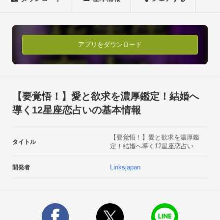
……その鑑定をあなたもぜひ体験してください。◆占いメニュ
ー一覧◆【無料3メニュー】

・日運　　あなたの恋と幸せのために毎日占います。あなたの
今日の恋愛運

アプリをダウンロード
・月運　　ステキな恋を掴むために！毎月の運気とあなたに訪
れる出会いを占います。

・あなたの恋愛観と結婚観	「あなたの基本恋愛観」　「あ
なたの基本結婚観」【有料メニュー】　一部ご紹介・失恋、未
【要覚悟！】愛と欲求を濃厚鑑定！結婚へ
練……そもそもわたしはどんな恋をするタイプなの？新しい恋
導く12星座恋占いの基本情報
の前にアドバイス。　ダメなところを知っていい恋を掴むには	
・どうして彼ができないの？　恋を長続きさせ、愛され上手に
【要覚悟！】愛と欲求を濃厚鑑
なるために特別鑑定！・わたしにとって“幸せ”な結婚とは？　
タイトル
定！結婚へ導く12星座恋占い
婚活がうまくいくためにするべきこと、チャンスを逃さず引き
寄せる方法を教えます！・あなたの胸の内にある不安や迷いを
Linksjapan
開発者
見通します！結婚したい本当の理由とは……？　なかなか結婚
に踏み出せないあなたへ・不倫の恋も恋は恋……　覚悟がある
なら教えます。苦しい恋があなたに告げるもの、そして訪れる
結末・この恋は報われないの？怖いけど知りたい……　あの人