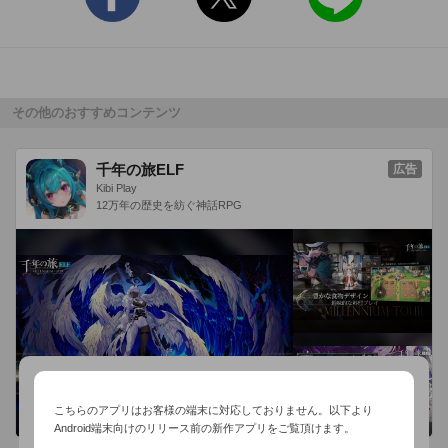
『東京 五つ星の手みやげ』

『(続)東京 五つ星の手みやげ』

『東京五つ星の甘味処』

『東京五つ星の蕎麦』

『東京五つ星の鰻と天麩羅』

その他のおすすめコンテンツ
『東京五つ星の肉料理』

『東京五つ星の魚料理』

千年の旅ELF
広告
『東京五つ星の中国料理』

Kibi Play
12万年の歴史を紡ぐ神話RPG
『東京五つ星のイタリア料理』

[便利な機能]

◆ルート検索:現在地~店舗まで、3つのルート検索(車・電車・
徒歩)ができます

◆地図検索:現在地周辺をマップ表示し、点在するピンをタップ
して店舗情報を閲覧することができます

◆ジャンル検索:和菓子・洋菓子・どらやき・最中・うなぎ・蕎
麦・肉料理・駅弁など、気になるジャンルから探せます

こちらのアプリはお客様の端末に対応しておりません。以下より
Android端末向けのリリース前の新作アプリをご覧頂けます。
◆エリア検索:出張先や旅のお土産に、都道府県名・市町村名か