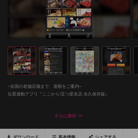
~全国の老舗店舗まで、道順をご案内~

位置連動アプリ『ここから!五つ星名店 永久保存版』

弊社『ここから!アプリ』シリーズの第一弾、ベストセラーを博
さらに表示
した岸朝子監修の書籍『五つ星シリーズ』※が、iPhoneアプリ
になりました。

ダウンロード
基本情報
シェアする