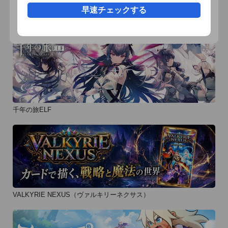
らも探せます

早速チェックする
◆お気に入り機能:あなた好みの老舗店舗を、ボタン1つで簡単
おすすめ事前予約アプリ
に閲覧することができます

◆紹介メール機能:「美味しかったよ!」とみんなに紹介した
り、「買ってきてね!」とおねだりすることもできます

◆ニュースコンテンツ:四季折々季節に合った名店のご紹介や、
読みものコラム「岸朝子 思い出の味」「岸朝子 忘れられない
味」「鰻の愉しみ」「イタリア料理の愉しみ」など、食通の心
を揺さぶる極上コンテンツを、定期配信していきます

千年の旅ELF
[注意事項]

●本アプリのダウンロードには、Wi-Fiネットワークへの接続が
必要になります。通信料金はユーザーのご負担となります。推
奨環境はiOS4.2以上・Phone3GS以上です。

●商品名・価格など、一部変更している場合がございます。ご
VALKYRIE NEXUS（ヴァルキリーネクサス）
了承ください。

●購入後うまく表示しない場合は、本アプリ内の購入画面にて
[リストアボタン]をクリックして頂き、再度閲覧できるかお試