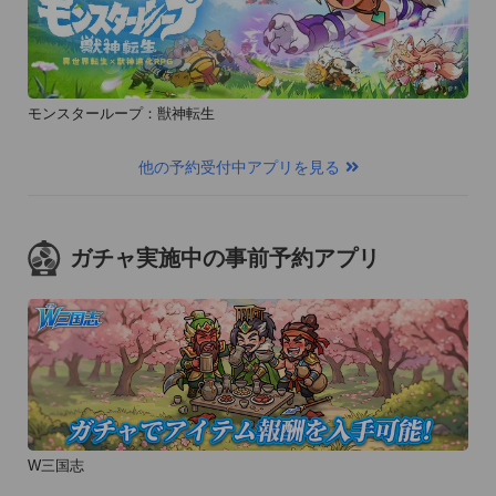
しください。

[お問い合わせ先]

ピーシーフェーズ株式会社担当者宛

モンスターループ：獣神転生
info@navimook.jp(対応時間:平日10~17時)
他の予約受付中アプリを見る
ガチャ実施中の事前予約アプリ
W三国志