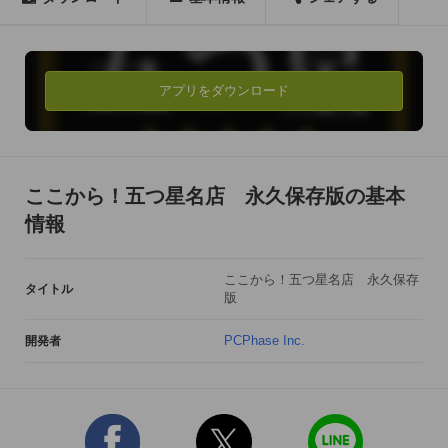
※書籍『五つ星シリーズ』について

豆大福、草餅、団子、どら焼き、鯛焼き、パウンドケーキ、チ
ョコレートから佃煮、粕漬まで、食通たちに愛され続ける老
舗、名店の極上の味みやげを厳選し紹介する永久保存版ガイド
アプリをダウンロード
である。選者は料理記者歴50年、「料理の鉄人」(フジテレビ
系)の審査員として活躍し、「おいしゅうございます」でお馴染
みの信頼できる食のジャーナリスト岸朝子。大事な人を訪問す
るとき、会社のお取引先へ交渉に行くときなど、味、品格、セ
ここから！五つ星名店 永久保存版の基本
ンスを問われる贈りもの選びに困ったら開く一冊。会社、自宅
情報
に必備。

ここから！五つ星名店 永久保存
新たに位置測定機能を搭載し、最寄り店舗を検索したり、目的
タイトル
版
の店舗までルート検索が可能になりました。

また、約1, 500以上の老舗店舗の中からあなただけのお気に入
PCPhase Inc.
開発者
り店舗を登録することができ、外出時には見知らぬ土地でも迷
わずたどり着くことができるので便利です。

[有料コンテンツ ラインナップ]価格:各250円
