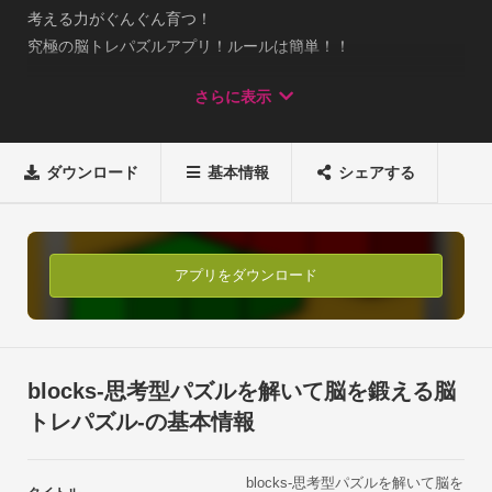
考える力がぐんぐん育つ！

究極の脳トレパズルアプリ！ルールは簡単！！

交互にブロックを積み上げて、上から見た時に

さらに表示
指定されたカラーパターンになる様にするだけ！！blocksは単
純だが奥が深い！

シンプルな脳トレパズルです。是非一度2x2マスから遊んでみ
ダウンロード
基本情報
シェアする
て下さい。

初めは簡単だと思いますが、マスの数が増える事によってどん
どん難しくなってきます。

そして、Blocksのシンプルだけど奥が深いゲーム性を体験して
アプリをダウンロード
みて下さい。■遊び方■

①ブロックを1個づつ交互に積み上げます。②ブロックはマス
の数だけ積めます（例：2x2のマスの場合4個　3x3の場合6個）
③一度置いた場所にブロックを重ねる事が出来ません。④ブロ
blocks-思考型パズルを解いて脳を鍛える脳
ックを積み終わった時に上から見て右上のカラーパターンと同
トレパズル-の基本情報
じ並びに出来ればクリアです。■こんな人にお勧め■

・思考力に自信がある人

blocks-思考型パズルを解いて脳を
・通勤や通学で空いた時間を有効活用したい人
