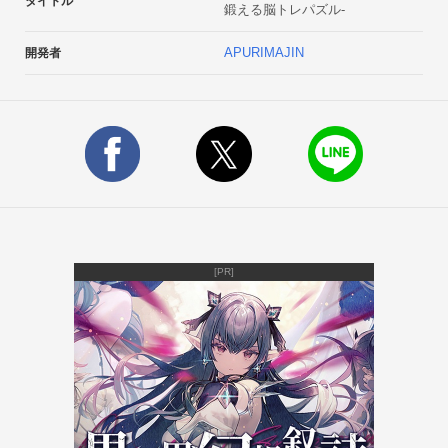
タイトル
鍛える脳トレパズル-
・頭を柔らかくしたい人

music by PANICPUMPKIN
APURIMAJIN
開発者
[PR]