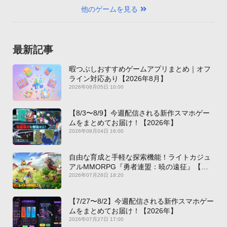
他のゲームを見る
最新記事
暇つぶしおすすめゲームアプリまとめ｜オフ
ライン対応あり【2026年8月】
2026年08月05日 10:00
【8/3〜8/9】今週配信される新作スマホゲー
ムをまとめてお届け！【2026年】
2026年08月04日 16:00
自由な育成と手軽な探索機能！ライトカジュ
アルMMORPG『勇者連盟：暁の遠征』【最
新作PICKUP】
2026年07月28日 18:20
【7/27〜8/2】今週配信される新作スマホゲー
ムをまとめてお届け！【2026年】
2026年07月27日 17:00