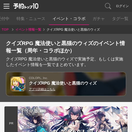
ログイン
受付中
特集・ニュース
イベント・コラボ
ガチャ
タグ一覧
TOP
イベント情報一覧
クイズRPG 魔法使いと黒猫のウィズ
クイズRPG 魔法使いと黒猫のウィズのイベント情
報一覧（周年・コラボほか）
クイズRPG 魔法使いと黒猫のウィズで実施予定、もしくは実施
したイベント情報を一覧でまとめています。
COLOPL, Inc.
クイズRPG 魔法使いと黒猫のウィズ
アプリ詳細はこちら
PR