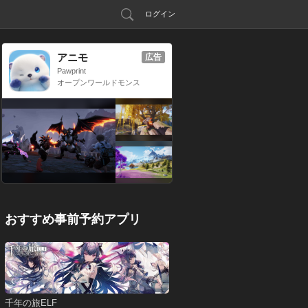
ログイン
アニモ
広告
Pawprint
オープンワールドモンス
ター収集RPG
おすすめ事前予約アプリ
千年の旅ELF