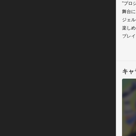
"プロ
舞台に
ジェル
楽しめ
プレイ
を目論
するこ
「エン
キャ
て、様
て戦力
また、
き、戦
「エン
◆世界観
これは