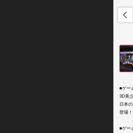
■ゲーム
3D美
日本の
登場！

■ゲー