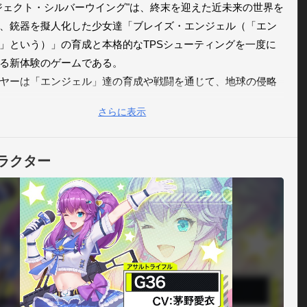
ジェクト・シルバーウイング"は、終末を迎えた近未来の世界を
、銃器を擬人化した少女達「ブレイズ・エンジェル（「エン
」という）」の育成と本格的なTPSシューティングを一度に
る新体験のゲームである。

ヤーは「エンジェル」達の育成や戦闘を通じて、地球の侵略
む異星文明に対抗する「エンジェル・プロジェクト」を遂行
さらに表示
ととなる。

ジェル」を製造する際、融合させる資源の種類や配合によっ
ラクター
々なキャラクターを入手する事ができ、使用する銃器によっ
も異なる。

プレイヤーは同時に4名の「エンジェル」を指揮することがで
闘中にキャラクターを鍛錬・強化させることが可能である。

ジェル」を強化し、異星文明の侵略を阻止しよう！

 

地球存亡にかかわる戦争である。 
