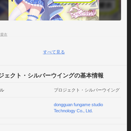
占領を目論む異星文明「遠星」による突然の侵略によって、
滅びる寸前まで追い込まれ、地球は荒廃していた。

中、人類連邦組織は「エンジェル」の遺伝子解析に成功す
.少女を強い銃器戦士「エンジェル」に改造する事で、人類は
野愛衣
」の侵入に抵抗する力を手に入れたのだ。

すべて見る
、高度な技術力を持つ「遠星」の侵入に対して、人類の中で
派と対抗派に分裂。

幸いなことに「遠星」内部にも、地球の滅亡を望まず、人類
ジェクト・シルバーウイングの基本情報
和的な共存を主張する者（共存派）も存在していた。

ル
プロジェクト・シルバーウイング
邦も遠星も、お互いの組織にてスパイを送り終わることの無
を続ける中、

dongguan fungame studio
ヤーは連邦安全局局長として遠星の共存派と連携し、世界の
Technology Co., Ltd.
実現するためエンジェルたちを率いて戦うこととなる。
