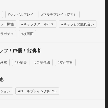
声優陣 

衣，朴璐美，名塚佳織など一流日本声優30名以上 

衣（95式、G36）

成
#シングルプレイ
#マルチプレイ（協力）
AC-50,NOVA,Barrett M82A1）

ャット機能
#キャラクターボイス
#キャラとの触れ合い
HK USP,SCAR-L,Vector,Deagle)

ャラガチャ
#横画面
ム特徴】 

 

フ / 声優 / 出演者
ヤーは三人称視点でバトル中の美少女を指揮、操作し、地形
ルターを利用して致命的な攻撃を回避できる。バトル中でも
野愛衣
#朴璐美
#名塚佳織
#友住吉良
ヤーは違う少女キャラクターを切り替えて操作可能。 

ジェルは特有なスキルを持っている。スキルの活用及びパー
他
との連携が勝負のカギとなる！ 

様々な難易度のステージがあり、プレイヤーは自由に選択可
クション
#ロールプレイング(RPG)
くさんの任務がプレイヤーの挑戦を待っている！