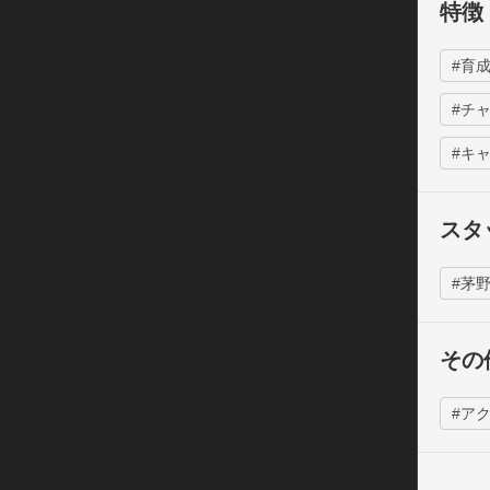
◆豪華
特徴
茅野愛
茅野愛
#育
朴璐美（T
#チ
名塚佳織(
#キ
【ゲー
◆バトル
スタッ
プレイ
やシェ
#茅
プレイ
各エン
その
トナー
また、
#ア
能。た