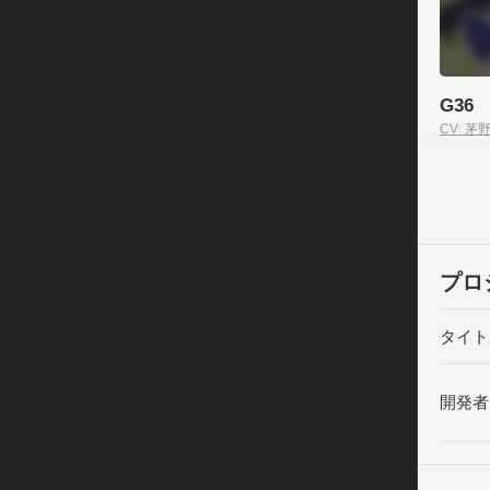
地球の
人類は
そんな
G36
る..
CV: 茅
「遠星
しかし
も降伏
一方、
プロ
との平
タイト
人類連
い戦い
開発者
プレイ
平和を