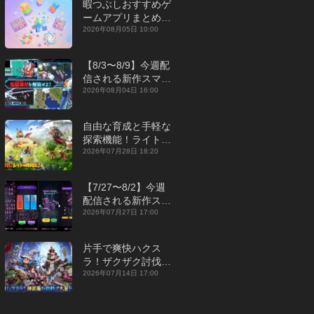
暇つぶしおすすめゲ
ームアプリまとめ｜
オフライン対応あり
2026年08月05日 10:00
【2026年8月】
【8/3〜8/9】今週配
信される新作スマホ
ゲームをまとめてお
2026年08月04日 16:00
届け！【2026年】
自由な育成と手軽な
探索機能！ライトカ
ジュアルMMORPG
2026年07月28日 18:20
『勇者連盟：暁の遠
征』【最新作PICKU
【7/27〜8/2】今週
P】
配信される新作スマ
ホゲームをまとめて
2026年07月27日 17:00
お届け！【2026
年】
片手で爽快ハクス
ラ！ザクザク討伐し
て神装備を集める放
2026年07月14日 17:00
置RPG『魔境トレハ
ン：放置で神装備』