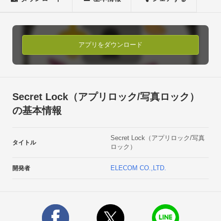
■指定したアプリの起動ロック

■ギャラリーの情報のロック

　-写真の暗号化とアプリ内保護

　-ムービーの暗号化とアプリ内保護

アプリをダウンロード
■時間と曜日による指定のタイミングでの自動ロック

■指定のネットワーク接続時の自動ロック

■ロック画面の切り替え

　-暗証番号解除（ランダム番号配置可能）

Secret Lock（アプリロック/写真ロック）
　-ジェスチャー解除

の基本情報
■ロックモードの簡単切り替え

■覗き見防止機能（プライベートフィルタ）自分のスマホでお
Secret Lock（アプリロック/写真
子様にゲームで遊ばせたり、スマホを手渡して同僚に写真を見
タイトル
ロック）
せるなど、自分以外の他人がスマホを触る機会は多いものです
が間違って着信に出られたり、端末の設定を勝手に変えられた
ELECOM CO.,LTD.
開発者
りするトラブルや、見られたくないアプリや写真まで表示され
るなど、心配はつきものです。

仕事でもスマホを兼用される方にとっては、スマホの情報管理
は更に重要になります。
