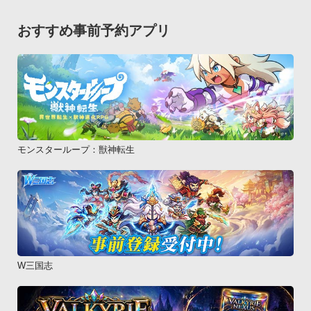
のアプリからしか閲覧ができないよう隠すことができます。

　　※アプリ本体を起動する際もロック画面を表示し、暗証番
おすすめ事前予約アプリ
号を入力することで保護します。【本アプリの特殊機能】

■ロックモードの選択

　　ロックモードは３種類から選択でき、TPOにあわせてロッ
クの強度を簡単に切り替えて利用が可能です。

■ネットワーク接続/曜日や時間帯でロック状態を自動切替

　　特定のネットワークへの接続や、好きな曜日や時間帯にロ
ックの開始/解除をアプリが自動で行います。家や会社、仕事や
モンスターループ：獣神転生
プライベート、様々なTPOに合わせてロックの切り替えを設定
できます。

■覗き見防止機能を搭載

　　画面上に半透明の画像を表示して、スマホを利用している
本人しか画面が確認できない状態を作り出します。電車やエレ
ベーターなど、背後や隣から端末を覗かれても安心です。

W三国志
■本アプリのアイコンを隠す！

　　本アプリのアイコンを隠すことで、このアプリの存在自体
を秘密にすることができます。アイコンを隠してしまうと、ロ