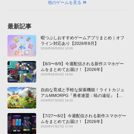
他のゲームを見る
最新記事
暇つぶしおすすめゲームアプリまとめ｜オフ
ライン対応あり【2026年8月】
2026年08月05日 10:00
【8/3〜8/9】今週配信される新作スマホゲー
ムをまとめてお届け！【2026年】
2026年08月04日 16:00
自由な育成と手軽な探索機能！ライトカジュ
アルMMORPG『勇者連盟：暁の遠征』【最
新作PICKUP】
2026年07月28日 18:20
【7/27〜8/2】今週配信される新作スマホゲー
ムをまとめてお届け！【2026年】
2026年07月27日 17:00