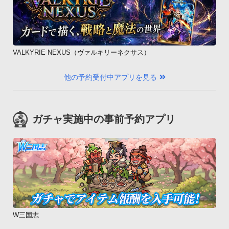
ックを解除する方法やアプリの設定変更方法はスマホの持ち主
以外わかりません。

■偽の強制終了画面でロック！

　　ロックしたアプリの起動時に偽の強制終了画面を起動する
VALKYRIE NEXUS（ヴァルキリーネクサス）
ことで、そのアプリがロックされていること自体秘密にするこ
とができます。ロックも解除させず、アプリは安全に保護され
他の予約受付中アプリを見る
ます。

■ロックした写真や動画を自動バックアップ

　　dropboxやSkydrive、Googleドライブに暗号化した写真を
ガチャ実施中の事前予約アプリ
自動でバックアップ。大切な写真だからこそロストすることも
防止できます。【備考】

■対応OS

Android OS 2.3 / 3.0 / 3.1 / 3.2 / 4.0 / 4.1 / 4.2 / 4.3 / 4.4

■無料版の制限

　・本アプリアイコンを隠す機能

　・偽の強制終了画面起動

　・自動バックアップ

W三国志
　上記の機能が利用できません。別途アプリ内から課金を行う