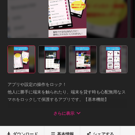
アプリや設定の操作をロック！

他人に勝手に端末を触られたり、端末を貸す時も心配無用なス
マホをロックして保護するアプリです。【基本機能】

■設定ロック

さらに表示
■インストール/アンインストールロック

■着信受話ロック

■電話発信ロック

ダウンロード
基本情報
シェアする