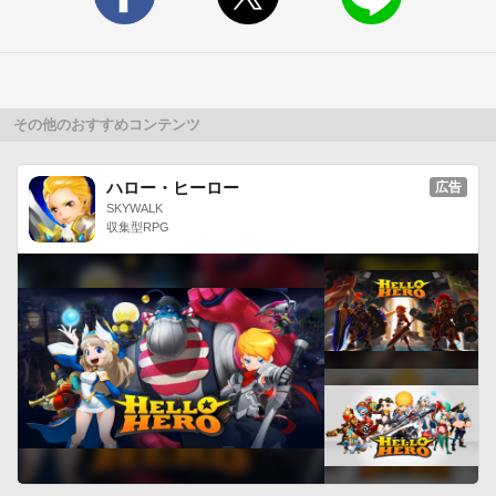
また、家族であってもこっそりスマホを触られたり、置き忘れ
た端末を勝手に他人に見られたりするなど、スマホからプライ
ベートな情報が漏れ出してしまうことは少なくありません。
「ELECOM Secret Lock」は自分の端末の見られたくない情報
だけを選択してロックすることのできるアプリです。このアプ
その他のおすすめコンテンツ
リを使えば、お子様が自由に触ることのできる機能やアプリを
制限したり、ギャラリーの写真やムービー、プライベートな動
ハロー・ヒーロー
広告
画だけをロックして隠しておくことができ、一時的に端末を誰
SKYWALK
収集型RPG
かに貸しても安心です。【特徴】

■大切なアプリをロック！ 

　　Facebook、Line、twitter、gmailなどみられたくないアプ
リをロック！

■以下のようなアプリをお使いの方にお勧めです！

　　Smart App Protector、AppLock、Perfect AppLock、
KeepSafe、Smart Lock、Gallery Lock

　　※指紋ロック機能はありません。

■写真や動画をロック！ 

　　写真やムービー、また仕事で使う画像などを暗号化してこ