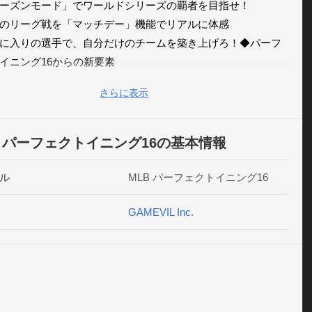
ーズンモード」でワールドシリーズの覇者を目指せ！

のリーグ戦を「マッチデー」機能でリアルに体感

に入りの選手で、自分だけのチームを築き上げろ！◆パーフ
イニング16からの新要素

のプレイヤー「ブラックエディション」解禁！

さらに表示
フィックの向上と共に、ナイターを含む新球場の追加

チと監督により、自分のチームを更に次のレベルへ！

なミッションを達成し、プレイヤーのキャリアを築け！【公
B パーフェクトイニング16の基本情報
グ】
http://blog.gamevil.co.jp/(C)
 2016 MLB Advanced Media, 
ajor League Baseball trademarks and copyrights are used with 
ル
MLB パーフェクトイニング16
ion of MLB Advanced Media, L.P. All rights 
ved.OFFICIALLY LICENSED PRODUCT OF MAJOR LEAGUE 
GAMEVIL Inc.
ALL PLAYERS ASSOCIATION-MLBPA trademarks and 
hted works, including the MLBPA logo, and other intellectual 
ty rights are owned and/or held by MLBPA and may not be used 
 MLBPA’s written consent. Visit 
www.MLBPLAYERS.com
, the 
ers Choice on the web.※MLB パーフェクトイニング 16はゲーム