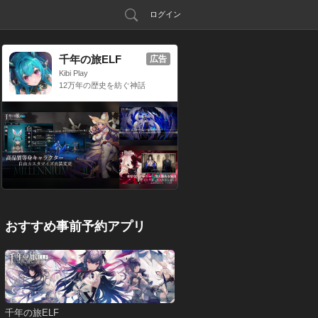
ログイン
千年の旅ELF
広告
Kibi Play
12万年の歴史を紡ぐ神話
RPG
おすすめ事前予約アプリ
千年の旅ELF