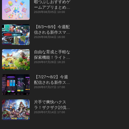
暇つぶしおすすめゲ
ームアプリまとめ｜
オフライン対応あり
2026年08月05日 10:00
【2026年8月】
【8/3〜8/9】今週配
信される新作スマホ
ゲームをまとめてお
2026年08月04日 16:00
届け！【2026年】
自由な育成と手軽な
探索機能！ライトカ
ジュアルMMORPG
2026年07月28日 18:20
『勇者連盟：暁の遠
征』【最新作PICKU
【7/27〜8/2】今週
P】
配信される新作スマ
ホゲームをまとめて
2026年07月27日 17:00
お届け！【2026
年】
片手で爽快ハクス
ラ！ザクザク討伐し
て神装備を集める放
2026年07月14日 17:00
置RPG『魔境トレハ
ン：放置で神装備』