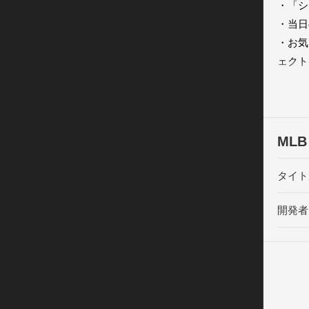
・「シ
・当日
・お気
ェクト
・究極
・グラ
・コー
・様々
ML
式ブロ
L.P. M
タイト
permiss
reser
開発者
BASEB
copyrig
proper
without
Play