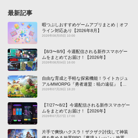
最新記事
暇つぶしおすすめゲームアプリまとめ｜オフ
ライン対応あり【2026年8月】
2026年08月05日 10:00
【8/3〜8/9】今週配信される新作スマホゲー
ムをまとめてお届け！【2026年】
2026年08月04日 16:00
自由な育成と手軽な探索機能！ライトカジュ
アルMMORPG『勇者連盟：暁の遠征』【最
新作PICKUP】
2026年07月28日 18:20
【7/27〜8/2】今週配信される新作スマホゲー
ムをまとめてお届け！【2026年】
2026年07月27日 17:00
片手で爽快ハクスラ！ザクザク討伐して神装
備を集める放置RPG『魔境トレハン：放置で