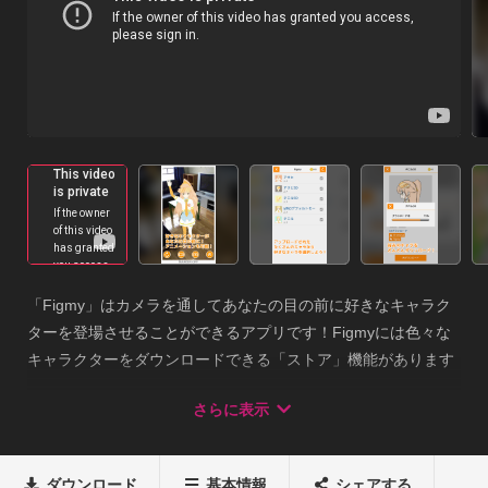
「Figmy」はカメラを通してあなたの目の前に好きなキャラク
ターを登場させることができるアプリです！Figmyには色々な
キャラクターをダウンロードできる「ストア」機能があります
のでお気に入りのキャラクターがきっと見つかります。どんど
さらに表示
んダウンロードしましょう！ダウンロードしたキャラクターは
自由に表示できます。タップ操作で回転したり拡大・縮小した
りすることができるうえ、タップに反応してアニメーションを
ダウンロード
基本情報
シェアする