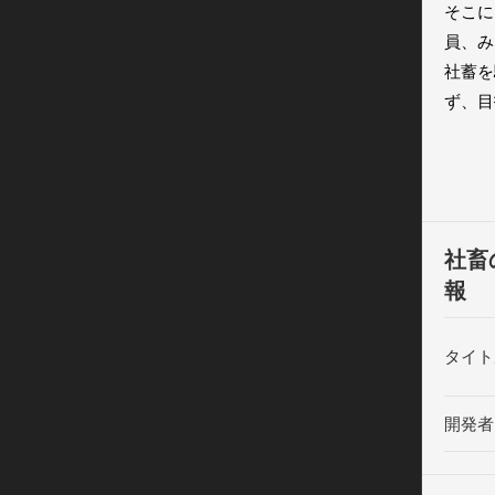
そこに
員、み
社蓄を
ず、目
そして
ブラッ
～～～
社畜
報
▼上か
回数が
タイト
会社を
（初め
開発者
▼ブラ
社員を