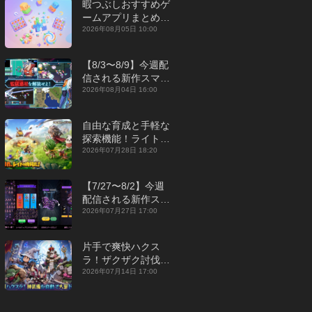
暇つぶしおすすめゲ
ームアプリまとめ｜
オフライン対応あり
2026年08月05日 10:00
【2026年8月】
【8/3〜8/9】今週配
信される新作スマホ
ゲームをまとめてお
2026年08月04日 16:00
届け！【2026年】
自由な育成と手軽な
探索機能！ライトカ
ジュアルMMORPG
2026年07月28日 18:20
『勇者連盟：暁の遠
征』【最新作PICKU
【7/27〜8/2】今週
P】
配信される新作スマ
ホゲームをまとめて
2026年07月27日 17:00
お届け！【2026
年】
片手で爽快ハクス
ラ！ザクザク討伐し
て神装備を集める放
2026年07月14日 17:00
置RPG『魔境トレハ
ン：放置で神装備』