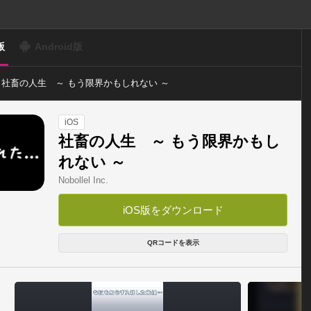
版
Android版
社畜の人生 ～ もう限界かもしれない ～
iOS
社畜の人生 ～ もう限界かもし
れない ～
Nobollel Inc.
iOS版をダウンロード
QRコードを表示