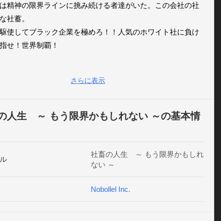
は精神の限界ラインに挑み続ける者達がいた。この会社の社
な社蓄。

駆使してブラック企業を極めろ！！人気のホワイト社に負け
指せ！世界制覇！

、知る。

さらに表示
ク企業の末路を...

～～～おすすめポイント～～～～～～

の人生 ～ もう限界かもしれない ～の基本情
らの命令で会社を一気に成長させよう！

限定されている上からの命令を使って、

社畜の人生 ～ もう限界かもしれ
ル
ない ～
急成長させよう！

のうちは失敗して倒産も！？）

Nobollel Inc.
ックポイントをあつめて、新しい社員（社蓄）を雇おう！

働かせていくと、ブラックポイントが貯まっていくよ！
