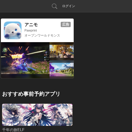
ログイン
アニモ
広告
Pawprint
オープンワールドモンス
ター収集RPG
おすすめ事前予約アプリ
千年の旅ELF