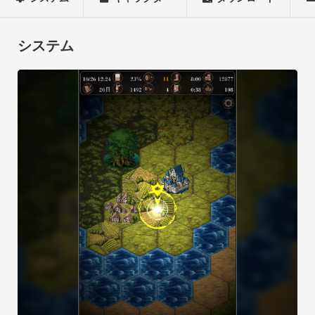
っと大きな街へ出かけても良い。

少し悪いことに手を染めても良い。

何をするのもあなたの自由だ。

システム
しかし、自由には責任が伴う。

行った事に対しての責任は全てあなたが負う必要があるのだ。

自由な世界へようこそ。

私たちはあなたを歓迎します。

----

Seek of Soulsでは「魔王に村を焼かれた勇者が復讐を行う」や
「神に使命を与えらる」というようなRPGではありません。

自由な冒険を気軽に遊べるRPGゲームです。

（クエストの中には「誘拐されたお姫様を救う」という類いの
ものがあります。）

村や町の人々は様々な事件（クエスト）を解決してくれる冒険