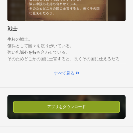
同じクエストを行う際にも難易度を変えて、難しい難易度にし
て同じクエストを受ける事で多くの報酬を手に入れる事ができ
ます！

戦士
TownSoftでは今まで放置ゲームを主に作ってきましたが、今作
生粋の戦士。

は放置した時間を使って遊ぶRPGゲームとなっています。

傭兵として国々を渡り歩いている。

今まで培ってきたノウハウを活かして、出来るだけ面倒なレベ
強い忠誠心を持ち合わせている。

ルアップなどを簡略化しております。

そのためどこかの国に士官すると、長くその国に仕えるだろ
白熱のバトル！
また、同じ冒険でも違う宝が手に入るようにハクスラ要素をた
う。
っぷり含んでおります。

迷宮の中の宝を狙っているのはあなただけとは限らない。

すべて見る
敵と遭遇した時は多彩なカードを駆使して戦うんだ！
どうぞ、今作もよろしくお願いいたします。
アプリをダウンロード