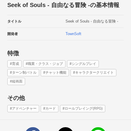
Seek of Souls - 自由なる冒険 -の基本情報
Seek of Souls - 自由なる冒険 -
タイトル
TownSoft
開発者
特徴
#育成
#職業・クラス・ジョブ
#シングルプレイ
#ターン制バトル
#チャット機能
#キャラクタークリエイト
冒険者の店
#縦画面
冒険者の店には様々な冒険者が集まり、あなたが冒険に誘って
くれることを待っている。

その他
また、街で困っている依頼(クエスト)を受けることができる
ぞ！

#アドベンチャー
#カード
#ロールプレイング(RPG)
自分の冒険に適した仲間を引き連れてクエストをクリアーして
いこう。