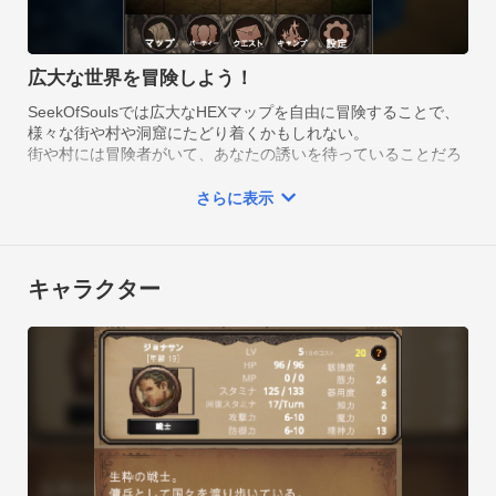
者を待っています。

また、冒険の宿では冒険者たちがあなたの誘いを待っていま
す。

広大な世界を冒険しよう！
冒険者はそれぞれ特徴があり、剣や魔法、罠解除が得意だった
SeekOfSoulsでは広大なHEXマップを自由に冒険することで、
り様々な人々がいます。

様々な街や村や洞窟にたどり着くかもしれない。

その彼らのジョブを活かして、あなたはこの世界で無限の冒険
街や村には冒険者がいて、あなたの誘いを待っていることだろ
う。

を楽しめます。

そして、洞窟の奥にはまだ見ぬお宝が眠っているかもしれな
さらに表示
い！
---

本ゲームでは出会ってパーティーに加えた冒険者のジョブに転
キャラクター
職できるというユニークな転職システムを採用しています。

この転職システムにより自分独自の冒険者を作り出す事ができ
ます。

転生をすれば今まで出会った他の冒険者として再び世界をやり
直す事ができます。

転生した冒険者は今までのジョブの知識があるため、転生後も
今まで覚えたジョブに転職する事ができます。
