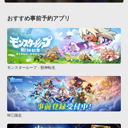
街は荒れて、町の中に暴漢が現れるようになったり衛兵に追い
かけまわされたりする。

そうなったらその街には立ち寄りにくくなるので悪事はほどほ
おすすめ事前予約アプリ
どに。
モンスターループ：獣神転生
W三国志