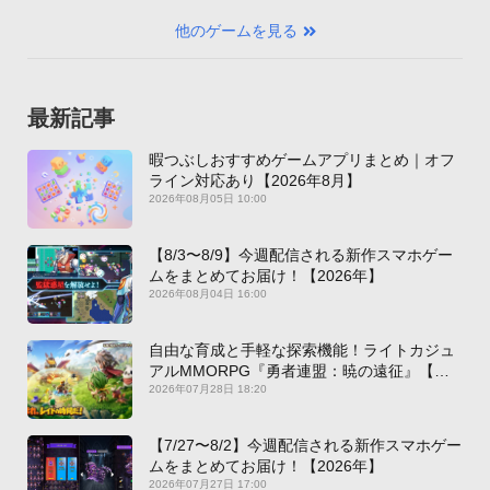
他のゲームを見る
最新記事
暇つぶしおすすめゲームアプリまとめ｜オフ
ライン対応あり【2026年8月】
2026年08月05日 10:00
【8/3〜8/9】今週配信される新作スマホゲー
ムをまとめてお届け！【2026年】
2026年08月04日 16:00
自由な育成と手軽な探索機能！ライトカジュ
アルMMORPG『勇者連盟：暁の遠征』【最
新作PICKUP】
2026年07月28日 18:20
【7/27〜8/2】今週配信される新作スマホゲー
ムをまとめてお届け！【2026年】
2026年07月27日 17:00