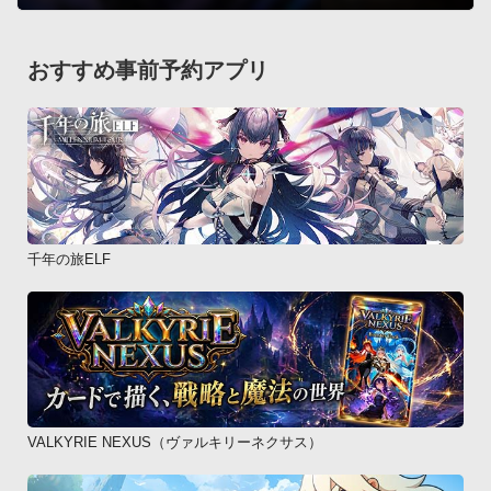
街は荒れて、町の中に暴漢が現れるようになったり衛兵に追い
かけまわされたりする。

そうなったらその街には立ち寄りにくくなるので悪事はほどほ
おすすめ事前予約アプリ
どに。
千年の旅ELF
VALKYRIE NEXUS（ヴァルキリーネクサス）