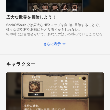
者を待っています。

また、冒険の宿では冒険者たちがあなたの誘いを待っていま
す。

広大な世界を冒険しよう！
冒険者はそれぞれ特徴があり、剣や魔法、罠解除が得意だった
SeekOfSoulsでは広大なHEXマップを自由に冒険することで、
り様々な人々がいます。

様々な街や村や洞窟にたどり着くかもしれない。

その彼らのジョブを活かして、あなたはこの世界で無限の冒険
街や村には冒険者がいて、あなたの誘いを待っていることだろ
う。

を楽しめます。

そして、洞窟の奥にはまだ見ぬお宝が眠っているかもしれな
さらに表示
い！
---

本ゲームでは出会ってパーティーに加えた冒険者のジョブに転
キャラクター
職できるというユニークな転職システムを採用しています。

この転職システムにより自分独自の冒険者を作り出す事ができ
ます。

転生をすれば今まで出会った他の冒険者として再び世界をやり
直す事ができます。

転生した冒険者は今までのジョブの知識があるため、転生後も
今まで覚えたジョブに転職する事ができます。
