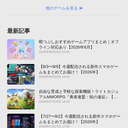
他のゲームを見る
最新記事
暇つぶしおすすめゲームアプリまとめ｜オフ
ライン対応あり【2026年8月】
2026年08月05日 10:00
【8/3〜8/9】今週配信される新作スマホゲー
ムをまとめてお届け！【2026年】
2026年08月04日 16:00
自由な育成と手軽な探索機能！ライトカジュ
アルMMORPG『勇者連盟：暁の遠征』【最
新作PICKUP】
2026年07月28日 18:20
【7/27〜8/2】今週配信される新作スマホゲー
ムをまとめてお届け！【2026年】
2026年07月27日 17:00