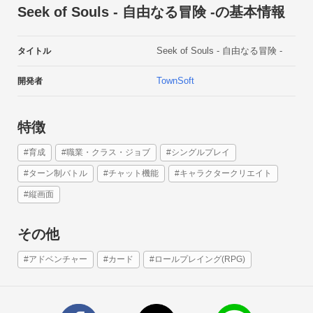
Seek of Souls - 自由なる冒険 -の基本情報
Seek of Souls - 自由なる冒険 -
タイトル
TownSoft
開発者
特徴
#育成
#職業・クラス・ジョブ
#シングルプレイ
#ターン制バトル
#チャット機能
#キャラクタークリエイト
冒険者の店
#縦画面
冒険者の店には様々な冒険者が集まり、あなたが冒険に誘って
くれることを待っている。

その他
また、街で困っている依頼(クエスト)を受けることができる
ぞ！

#アドベンチャー
#カード
#ロールプレイング(RPG)
自分の冒険に適した仲間を引き連れてクエストをクリアーして
いこう。