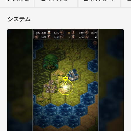
っと大きな街へ出かけても良い。

少し悪いことに手を染めても良い。

何をするのもあなたの自由だ。

システム
しかし、自由には責任が伴う。

行った事に対しての責任は全てあなたが負う必要があるのだ。

自由な世界へようこそ。

私たちはあなたを歓迎します。

----

Seek of Soulsでは「魔王に村を焼かれた勇者が復讐を行う」や
「神に使命を与えらる」というようなRPGではありません。

自由な冒険を気軽に遊べるRPGゲームです。

（クエストの中には「誘拐されたお姫様を救う」という類いの
ものがあります。）

村や町の人々は様々な事件（クエスト）を解決してくれる冒険