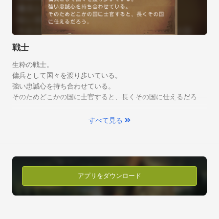
同じクエストを行う際にも難易度を変えて、難しい難易度にし
て同じクエストを受ける事で多くの報酬を手に入れる事ができ
ます！

戦士
TownSoftでは今まで放置ゲームを主に作ってきましたが、今作
生粋の戦士。

は放置した時間を使って遊ぶRPGゲームとなっています。

傭兵として国々を渡り歩いている。

今まで培ってきたノウハウを活かして、出来るだけ面倒なレベ
強い忠誠心を持ち合わせている。

ルアップなどを簡略化しております。

そのためどこかの国に士官すると、長くその国に仕えるだろ
白熱のバトル！
また、同じ冒険でも違う宝が手に入るようにハクスラ要素をた
う。
っぷり含んでおります。

迷宮の中の宝を狙っているのはあなただけとは限らない。

すべて見る
敵と遭遇した時は多彩なカードを駆使して戦うんだ！
どうぞ、今作もよろしくお願いいたします。
アプリをダウンロード