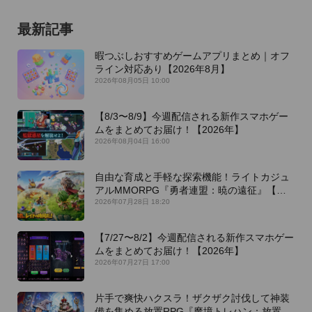
最新記事
暇つぶしおすすめゲームアプリまとめ｜オフ
ライン対応あり【2026年8月】
2026年08月05日 10:00
【8/3〜8/9】今週配信される新作スマホゲー
ムをまとめてお届け！【2026年】
2026年08月04日 16:00
自由な育成と手軽な探索機能！ライトカジュ
アルMMORPG『勇者連盟：暁の遠征』【最
新作PICKUP】
2026年07月28日 18:20
【7/27〜8/2】今週配信される新作スマホゲー
ムをまとめてお届け！【2026年】
2026年07月27日 17:00
片手で爽快ハクスラ！ザクザク討伐して神装
備を集める放置RPG『魔境トレハン：放置で