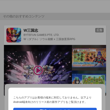
操作は簡単なので、老若男女、全ての方に楽しんでいただけま
す。

その他のおすすめコンテンツ
[紹介ムービー]

http://youtu.be/2WhY_b3hnmw

W三国志
広告
BYTEFUN GAMES PTE. LTD.
----------

W（ダブル）ソウル覚醒 x 三国放置系RPG
アプリが起動しない方は、一度、本体の電源をOFFにし、しば
らくたってから、再起動。

  その後、当アプリを起動してみてください。

  本体が不安定な状態の場合、アプリが起動しないことがあり
ますので、お試しください。

----------
こちらのアプリはお客様の端末に対応しておりません。以下より
Android端末向けのリリース前の新作アプリをご覧頂けます。
おすすめ事前予約アプリ