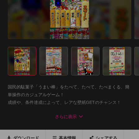
国民的駄菓子「うまい棒」をたべて、たべて、たべまくる、簡
単操作のカジュアルゲーム！

成績や、条件達成によって、レアな壁紙GETのチャンス！

30本のうまい棒完食・世界最高タイムを目指そう！
さらに表示
(GameCenter対応)

[操作方法]

ダウンロード
基本情報
シェアする