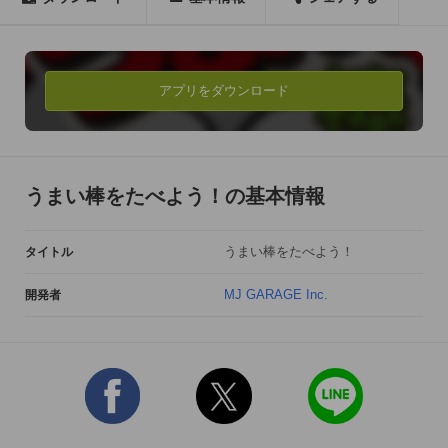
画面をタップし、うまい棒をたべましょう。

連続して早くタップすれば、うまい棒を早くたべることができ
ます。

アプリをダウンロード
うまい棒の種類によっては、何度も噛まないと完食できないも
のも・・・。

喉がかわいたら、飲み物を飲みましょう。(笑)

うまい棒をたべよう！の基本情報
※たこ焼き味、黒糖味等の固いうまい棒は、他のうまい棒より
も必要なタップ回数が多くなります。

うまい棒をたべよう！
タイトル
※飲み物の出現回数や、種類、出現位置は固定ではありませ
ん。

MJ GARAGE Inc.
開発者
※飲み物の種類によって、飲み干すまでの時間が異なります。

※うまい棒ネームは、成績によって様々に命名されます。

※成績だけでなく、起動回数、起動時間等、様々な条件によ
り、壁紙を獲得することができます。

※画面のいろんなところを押してみてください。(笑)
