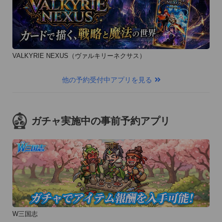
コンテンツを自動ダウンロード（無料）するために、ネットワ
ークを使用しています。初回の容量は約50MBになります。

※写真のアップロードは、SNSなどに共有をする時以外は行っ
ておりません。

VALKYRIE NEXUS（ヴァルキリーネクサス）
他の予約受付中アプリを見る
■不具合の報告についてのお願い

1)現在下記のTwitterアカウントで、不具合の報告を受け付けて
おります。

ガチャ実施中の事前予約アプリ
詳細の報告をいただける場合は、下記のアカウント宛ににコメ
ントをお願いいたします。 

Twitter: LINE_Camera

2)レビューの内容をいつも参考にさせていただいております
が、不具合に関する内容の場合は、

iPhoneの機種（iPhone4S,iPhone5など）とiOSバージョンを記
載していただけると、不具合解決に大変参考となります。
W三国志