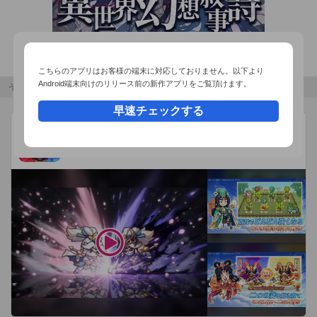
いろんなシーンで便利に撮影ができるよ。

● 簡単に写真を共有！

LINEはもちろん、FacebookやTwitterなど、 

こちらのアプリはお客様の端末に対応しておりません。以下より
Android端末向けのリリース前の新作アプリをご覧頂けます。
いろんなSNSに写真を共有できるよ。

その他のおすすめコンテンツ
早速チェックする
● 動画撮影

W三国志
広告
楽しくてキュートなスタンプを使って動画を撮影できます。

BYTEFUN GAMES PTE. LTD.
W（ダブル）ソウル覚醒 x 三国放置系RPG
=====================================

【カメラの機能一覧】

・正方形（1:1）と長方形（3:4）の撮影

・セルフタイマー撮影

・タッチ撮影

・グリッド表示 / 水準器表示

【デコレーションの機能一覧】
