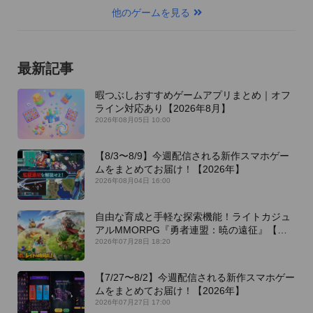
他のゲームを見る
最新記事
暇つぶしおすすめゲームアプリまとめ｜オフ
ライン対応あり【2026年8月】
2026年08月05日 10:00
【8/3〜8/9】今週配信される新作スマホゲー
ムをまとめてお届け！【2026年】
2026年08月04日 16:00
自由な育成と手軽な探索機能！ライトカジュ
アルMMORPG『勇者連盟：暁の遠征』【最
新作PICKUP】
2026年07月28日 18:20
【7/27〜8/2】今週配信される新作スマホゲー
ムをまとめてお届け！【2026年】
2026年07月27日 17:00