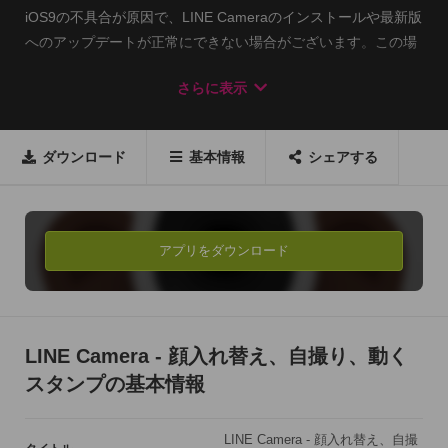
iOS9の不具合が原因で、LINE Cameraのインストールや最新版
へのアップデートが正常にできない場合がございます。この場
合には、端末のOSをiOS9.1にソフトウェアアップデートした
さらに表示
後に、もう一度お試しください。

iOS9.1にアップデート後も不具合が発生する場合は、端末の再
起動後に削除し再ダウンロードをお願い致します。

ダウンロード
基本情報
シェアする
【LINE Cameraの特徴】

● 続々増える無料の編集素材！

LINEの人気スタンプを含む1000種類以上のスタンプ、

アプリをダウンロード
100種類以上のフレームや100種類以上の豊富なフォントテキス
トが

全て無料で使用できるよ。 

LINE Camera - 顔入れ替え、自撮り、動く
● 5000種類以上のスタンプ！

スタンプの基本情報
有名キャラクターのスタンプや人気イラストレーターが製作し
た

LINE Camera - 顔入れ替え、自撮
かわいい&お洒落なスタンプが毎週追加されるよ。
