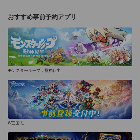
・5000種類以上のスタンプ 

・100種類以上のフレーム 

おすすめ事前予約アプリ
・30種類以上のフィルター 

・200種類のブラシ 

・100種類以上のフォントテキスト

・スタンプになるブラシとテキスト  

【ビューティーの機能一覧】

・簡単にできる肌の明るさ / なめらか補正

モンスターループ：獣神転生
・細かなバランス調整ができるタッチ補正

・自由に変形できるスリム機能

・自然なデカ目機能

・ニキビ・クマ消し機能

=====================================

W三国志
※LINE Cameraは、綺麗でかわいいスタンプやフレームなどの