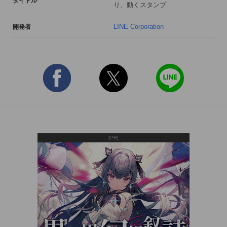
タイトル
り、動くスタンプ
● おしゃれでかわいいフィルター！

LINE Corporation
開発者
細かな調整も可能なフィルターで、 

自分だけの魅力的な写真に仕上げられちゃう。

● オリジナルのスタンプが作れちゃう！

自分で描いたイラストや好きなテキストがスタンプになるよ。

写真を切り抜いてスタンプにすることも出来るよ。

● 簡単にナチュラルに盛れる「ビューティー」機能

自動補正や簡単な操作でかわいく盛れるよ。

[PR]
● 自由に組み合わせができるコラージュ機能！

複数の写真を自由に組み合わせて自分だけのオリジナルコラー
ジュが作れるよ。 

● 本格的な撮影補助機能！

タイマー撮影やタッチ撮影、グリッド表示などで、
