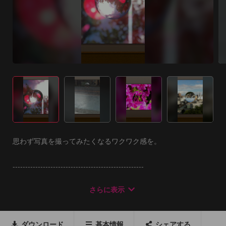
思わず写真を撮ってみたくなるワクワク感を。

----------------------------------------------------

おかげさまで40万ダウンロード突破!

さらに表示
沢山の方々のご愛用、ありがとうございます

----------------------------------------------------

ダウンロード
基本情報
シェアする