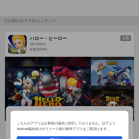
その他にも色々な撮り方を試して、自分に合った様々な表現を
楽しんで下さい。

その他のおすすめコンテンツ
■連携している画像共有サービス

- Facebook

ハロー・ヒーロー
広告
- Twitter (iOS5.0~)

SKYWALK
- Instagram (要アプリケーションのインストール)

収集型RPG
- その他Jpeg対応アプリに受け渡し可

その場で撮影した写真、もしくはアルバムにある写真が元画像
として使えます。

カメラで撮影した画像の保存有無は、[設定]アプリを開き、下
部にあるMarbleCamを選択、「編集前の写真を保存」で設定が
出来ます。

■その他の機能

こちらのアプリはお客様の端末に対応しておりません。以下より
- 画面の上部エリアをタップで、メニューの表示・非表示の切
Android端末向けのリリース前の新作アプリをご覧頂けます。
り替え

おすすめ事前予約アプリ