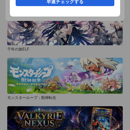
早速チェックする
- ビー玉のサイズは25段階で選択可能

- 写真の回転機能(90度 180度 270度/回転させた後に保存する
と、回転を適用した状態で保存されます)

- 出力画像は正方形もしくは長方形から選択可能

- カメラ使用時にガイドラインを表示

- 画像の構図を変更できるトリミング機能

千年の旅ELF
■このアプリは撮影から保存までの過程でメモリを多く使用し
ます

ご利用の際は、一度全てのアプリを閉じる(※)などして、メモ
リの空き容量の多い状態でご使用下さい。

空きメモリが不十分な場合は、アプリが落ちてしまったり、撮
った写真が保存できない場合がありますので、ご注意下さい。

モンスターループ：獣神転生
※アプリを全て閉じるには

1.端末の下部にあるホームボタンを素早く2回押す

2.下部に出てきたアプリアイコンをタッチしたまま押し続ける

3.各アプリの左上に出てきた-(マイナス)ボタンを押して、起動