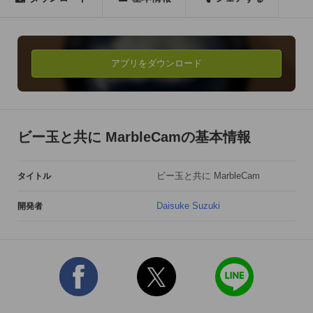
MarbleCam は、マクロレンズでビー玉にピントを合わせて撮
影したかのような、景色が逆さまに映りこんだビー玉と、 後方
のぼやけた風景との調和が美しい、ビー玉写真風・宙玉レンズ
で撮った写真風に仕上がるカメラアプリケーションです。

アプリをダウンロード
初めての方にとっては不思議な、ビー玉遊びをしたことがある
人には懐かしいこの風景を、iPhone/iPod touchで手軽に楽しん
でみませんか?

ビー玉と共に MarbleCamの基本情報
■撮影の際のワンポイント

ビー玉と共に MarbleCam
タイトル
- 人や物、一輪の花など

対象を、画面横幅の1/3より小さい程度のサイズで撮影すると、
Daisuke Suzuki
開発者
ビー玉内へ収まりの良い映り込みに。

- 風景写真

地平線などの境界線は画面の中央付近を通るようにすると、ビ
ー玉内外のコントラストが生まれやすくて効果的。
