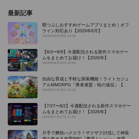
最新記事
暇つぶしおすすめゲームアプリまとめ｜オフ
ライン対応あり【2026年8月】
2026年08月05日 10:00
【8/3〜8/9】今週配信される新作スマホゲー
ムをまとめてお届け！【2026年】
2026年08月04日 16:00
自由な育成と手軽な探索機能！ライトカジュ
アルMMORPG『勇者連盟：暁の遠征』【最
新作PICKUP】
2026年07月28日 18:20
【7/27〜8/2】今週配信される新作スマホゲー
ムをまとめてお届け！【2026年】
2026年07月27日 17:00
片手で爽快ハクスラ！ザクザク討伐して神装
備を集める放置RPG『魔境トレハン：放置で