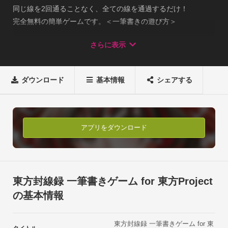
同じ線を2回通ることなく、全ての線を通過するだけ！

完全無料の簡単ゲームです。＜一筆書きの遊び方＞

遊び方は超簡単！

さらに表示
同じ線を2回通ることなく、全ての線を通過するだけ！

バラエティーに富んだステージもたくさん！

•矢印の線は、方向指定でラインを引こう！

ダウンロード
基本情報
シェアする
•番号の線は、そのターン数で通過しよう！

•青い線は、二回引きましょう！

•細かい場所も拡大機能で簡単操作！＜IQ TESTモード＞

5分以内に、ランダムに出題される問題を5問連続でクリアして

アプリをダウンロード
IQ（ゲーム内評価）を上げていきましょう！

ちょっとした空き時間に、何度でも楽しめるモードです。＜完
全無料＞

どうしても解けない時のために、ヒントや回答機能も搭載！

東方封線録 一筆書きゲーム for 東方Project
もちろん！全て無料！＜特徴＞

の基本情報
ちょっと遊びはじめると、やめどきが見つからなくなる時間泥
棒ゲームです歯ごたえがあるので長く楽しめてヒマつぶしに最
東方封線録 一筆書きゲーム for 東
適なアプリですシンプルなので老若男女全ての方にお楽しみ頂