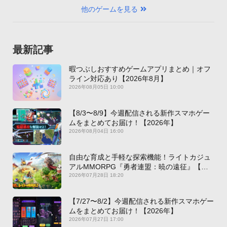
他のゲームを見る
最新記事
暇つぶしおすすめゲームアプリまとめ｜オフ
ライン対応あり【2026年8月】
2026年08月05日 10:00
【8/3〜8/9】今週配信される新作スマホゲー
ムをまとめてお届け！【2026年】
2026年08月04日 16:00
自由な育成と手軽な探索機能！ライトカジュ
アルMMORPG『勇者連盟：暁の遠征』【最
新作PICKUP】
2026年07月28日 18:20
【7/27〜8/2】今週配信される新作スマホゲー
ムをまとめてお届け！【2026年】
2026年07月27日 17:00