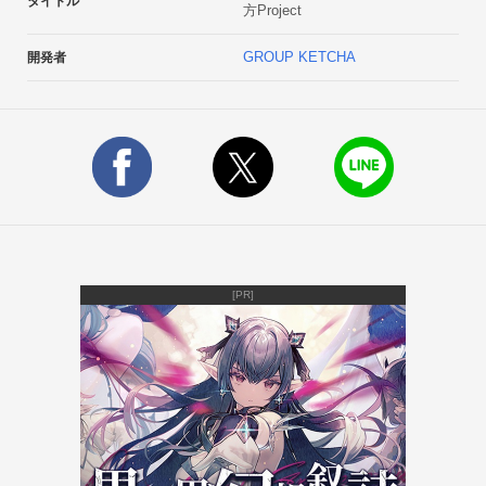
タイトル
方Project
けますお子様の知育にもオススメしますロジックパズルや、謎
解きが好きな方にもオススメですシンプルで激ムズな問題が多
GROUP KETCHA
開発者
数※本作は東方プロジェクトの二次創作です。Sound by 
Wingless Seraph

Illustration by 庵田チカ
[PR]