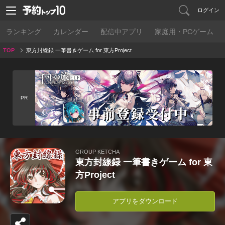
ログイン
ランキング
カレンダー
配信中アプリ
家庭用・PCゲーム
TOP
東方封線録 一筆書きゲーム for 東方Project
PR
GROUP KETCHA
東方封線録 一筆書きゲーム for 東
方Project
アプリをダウンロード