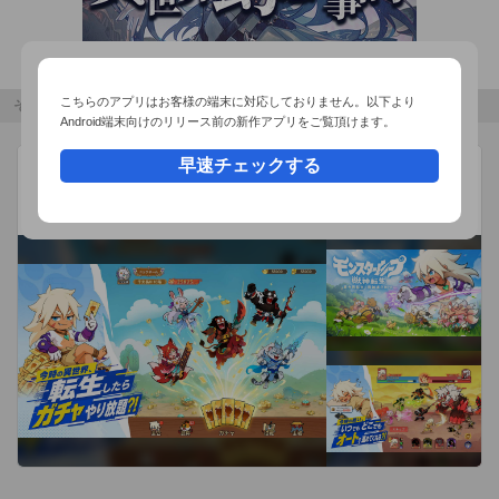
と、まさに全アニメファン必携のマストアプリです！

【対応OS】

こちらのアプリはお客様の端末に対応しておりません。以下より
その他のおすすめコンテンツ
iOS5.0以上

Android端末向けのリリース前の新作アプリをご覧頂けます。
【推奨端末】

早速チェックする
モンスターループ：獣神転生
広告
iPhone4, iPhone4S, iPhone5

SuperNova Game
異世界転生×獣魂進化RPG
※第4世代以降のiPod touch（Wi-Fi接続）でも利用可能です
が、

GPS連携など、一部利用できない機能があります。