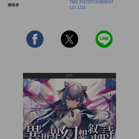
TMS ENTERTAINMENT
開発者
ば、今日放送されるアニメが（さらにエピソードも）一目で丸
CO.,LTD.
わかり！　これで見逃しません！

◆みんなでアニメにタグ付け＆レーティング！そしてランキン
グ！◆

見たアニメにタグを付けたり、レーティングで評価したり、そ
れを参考に面白そうなアニメを発見したり…。

みんなが見たアニメや見たいアニメを集計した、独自のランキ
ングも見れちゃいます！

[PR]
◆アニメの詳細情報を集めたデータベースがあなたの手の中
に！◆

日々成長中のアニ×me（あにみ～）のアニメデータベースは、
作品の監督や声優はもちろん、「第8話の脚本って誰だっ
け？」という情報まで網羅して行きます（予定）。

さらにアニメ関連の最新ニュースや、独自の切り口の記事など
も続々配信！
