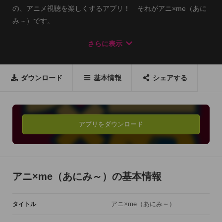
の、アニメ視聴を楽しくするアプリ！　それがアニ×me（あに
み～）です。

まずはこんな機能が使えます！

さらに表示
◆あなたが観たアニメ作品を登録・管理！◆

登録作品は2000作品以上！さらに今後どんどん追加予定！

ダウンロード
基本情報
シェアする
作品ごとだけでなくエピソードごとに視聴履歴管理が可能で、
しかも見た回数や日時まで記録が出来ます。

◆見たいアニメを登録してお気に入りリストを作成！◆

アプリをダウンロード
いつか見たいアニメをマイ作品リストに登録しておけば、レン
タルビデオ屋さんにブラっと入った時にも便利！　さらに、あ
なたの地域の放送局を登録しておけば、そのアニメの放送前に
スマホに通知が！

アニ×me（あにみ～）の基本情報
◆あなたの地域の放送局で放送されるアニメだけが一目でわか
アニ×me（あにみ～）
タイトル
る！◆

あなたの地域の放送局やよく見るチャンネルを登録しておけ