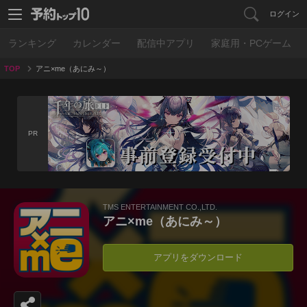
ログイン
ランキング
カレンダー
配信中アプリ
家庭用・PCゲーム
TOP
アニ×me（あにみ～）
PR
TMS ENTERTAINMENT CO.,LTD.
アニ×me（あにみ～）
アプリをダウンロード