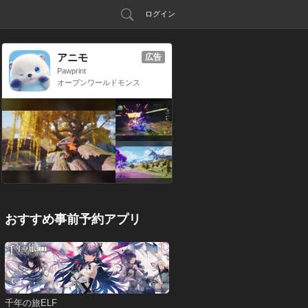
ログイン
アニモ
広告
Pawprint
オープンワールドモンス
ター収集RPG
おすすめ事前予約アプリ
千年の旅ELF