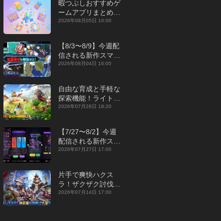
暇つぶしおすすめゲ
ームアプリまとめ｜
オフライン対応あり
2026年08月05日 10:00
【2026年8月】
【8/3〜8/9】今週配
信される新作スマホ
ゲームをまとめてお
2026年08月04日 16:00
届け！【2026年】
自由な育成と手軽な
探索機能！ライトカ
ジュアルMMORPG
2026年07月28日 18:20
『勇者連盟：暁の遠
征』【最新作PICKU
【7/27〜8/2】今週
P】
配信される新作スマ
ホゲームをまとめて
2026年07月27日 17:00
お届け！【2026
年】
片手で爽快ハクス
ラ！ザクザク討伐し
て神装備を集める放
2026年07月14日 17:00
置RPG『魔境トレハ
ン：放置で神装備』