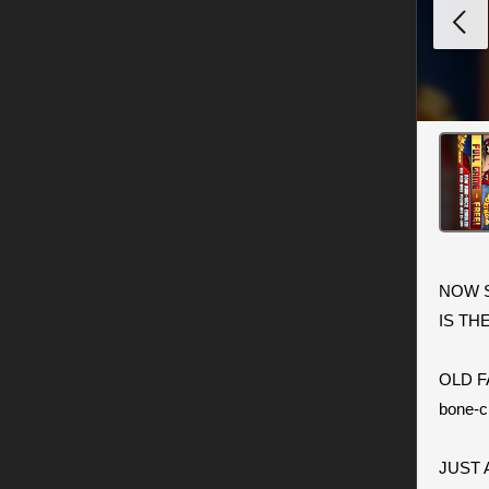
NOW S
IS TH
OLD FA
bone-c
JUST 