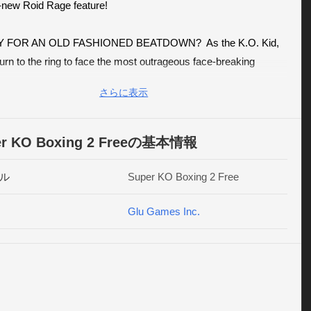
-new Roid Rage feature!

 FOR AN OLD FASHIONED BEATDOWN?  As the K.O. Kid, 
urn to the ring to face the most outrageous face-breaking 
ts who’ll use sneaky tactics and dirty distractions to knock 
さらに表示
.  To be the champ, figure out each fighter’s tells, avoid their 
re moves, and when the time is right unleash a super punch to 
em out!

er KO Boxing 2 Freeの基本情報
UTRAGEOUS OPPONENTS

ル
Super KO Boxing 2 Free
to-toe against a cast of bone-crushing boxers with unique 
and personalities including 15 Cent, Shogun, and Ka-Rak 
Glu Games Inc.
.

TATING SIGNATURE MOVES

ick reflexes to dizzy opponents, throw powerful hooks, unleash 
g super punch combos, and land one-two lightning KO’s. To go 