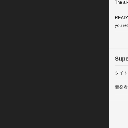
The all
READY
you ret
opponen
you out
signatu
knock ‘
Sup
15 O
タイト
Go toe-
moves 
開発者
Übones
DEVAS
Use qu
flamin