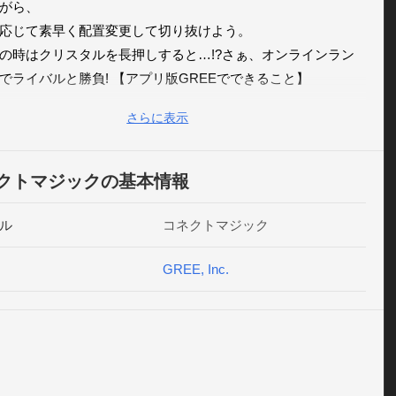
がら、

応じて素早く配置変更して切り抜けよう。

の時はクリスタルを長押しすると…!?さぁ、オンラインラン
でライバルと勝負! 【アプリ版GREEでできること】

で遊べるAndroidゲームが続々追加されます。

さらに表示
ちと今の気持ちや写真を通じたコミュニケーションを楽しむ
できます。

droidに登録してある連絡先から友だちを検索・招待できます。

クトマジックの基本情報
ち同士でメールを交換することができます。

なテーマのコミュニティへ参加し、同じ興味を持った友だち
ル
コネクトマジック
することができます。
GREE, Inc.