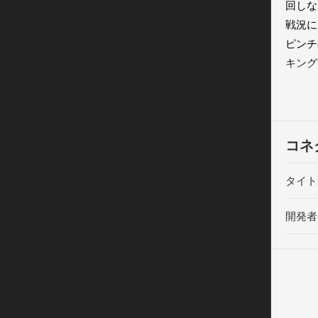
回しな
戦況に
ピンチ
キング
・無料
・友だ
ことが
・An
コネ
・友だ
・様々
タイト
と交流
開発者