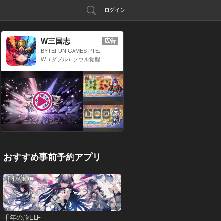
ログイン
W三国志
広告
BYTEFUN GAMES PTE.
LTD.
W（ダブル）ソウル覚醒
x 三国放置系RPG
おすすめ事前予約アプリ
千年の旅ELF