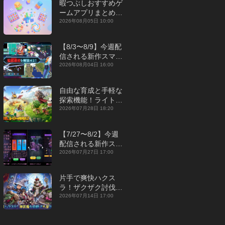
暇つぶしおすすめゲ
ームアプリまとめ｜
オフライン対応あり
2026年08月05日 10:00
【2026年8月】
【8/3〜8/9】今週配
信される新作スマホ
ゲームをまとめてお
2026年08月04日 16:00
届け！【2026年】
自由な育成と手軽な
探索機能！ライトカ
ジュアルMMORPG
2026年07月28日 18:20
『勇者連盟：暁の遠
征』【最新作PICKU
【7/27〜8/2】今週
P】
配信される新作スマ
ホゲームをまとめて
2026年07月27日 17:00
お届け！【2026
年】
片手で爽快ハクス
ラ！ザクザク討伐し
て神装備を集める放
2026年07月14日 17:00
置RPG『魔境トレハ
ン：放置で神装備』