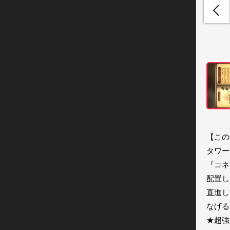
【この
タワー
『コネ
配置し
直進し
なげる
★超強