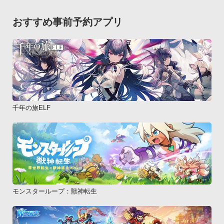
90年代にTVやCMソングのギター・レコーディング、作曲・編
曲、採譜などのスタジオワークをきっかけにプロとして音楽活
おすすめ事前予約アプリ
動を開始。

コナミより発売された｢ギターフリークス｣や、世界中で大ヒッ
トを記録しているゲームアプリ｢DEEMO｣へ楽曲を多数提供。

ヘビーロックバンド“R-ONE”での活動を機にESP・SCHECTER
ギターのモニターとして7弦ギターの開発に協力。

『ヤングギター』誌の連載、『ギター・マガジン』誌の連載の
他、｢地獄のメカニカル・トレーニング・フレーズ｣｢天國のギ
千年の旅ELF
ター・トレーニング・ソング｣などギター教則本も多数執筆。

音楽活動は国内のみならず、中国、台湾、韓国、メキシコでラ
イブやセミナーツアーを行うなど、海外においても精力的な活
動を展開。
モンスターループ：獣神転生