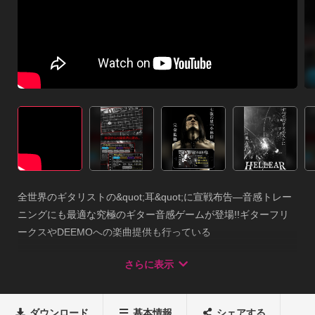
全世界のギタリストの&quot;耳&quot;に宣戦布告―音感トレー
ニングにも最適な究極のギター音感ゲームが登場!!ギターフリ
ークスやDEEMOへの楽曲提供も行っている

『七弦の星』の異名を持つプロギタリスト小林信一が完全監
さらに表示
修！小林信一の放つ地獄フレーズを聞き当てよう！

【操作方法】

1.プレイモードを選択後、指板がセットされたらまずはサウン
ダウンロード
基本情報
シェアする