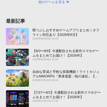
他のゲームを見る
最新記事
暇つぶしおすすめゲームアプリまとめ｜オフ
ライン対応あり【2026年8月】
2026年08月05日 10:00
【8/3〜8/9】今週配信される新作スマホゲー
ムをまとめてお届け！【2026年】
2026年08月04日 16:00
自由な育成と手軽な探索機能！ライトカジュ
アルMMORPG『勇者連盟：暁の遠征』【最
新作PICKUP】
2026年07月28日 18:20
【7/27〜8/2】今週配信される新作スマホゲー
ムをまとめてお届け！【2026年】
2026年07月27日 17:00