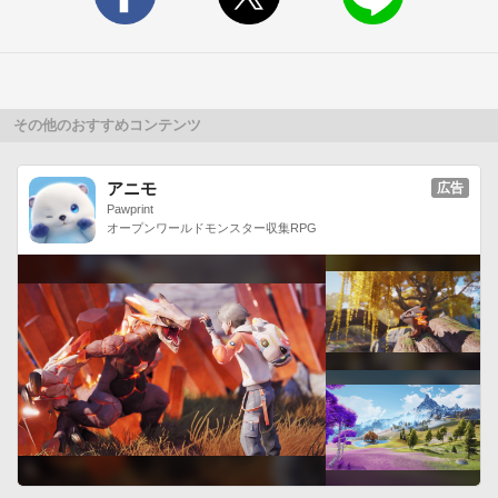
スコアランキング搭載で、世界中のユーザーとスコアを競う事
が可能！

PHRASEの各レベルでステージ6に到達すると開放されるぞ！
◆FREESTYLE

思いのままにフレーズを奏でるフリーモード。

その他のおすすめコンテンツ
音を覚えるトレーニングや、独奏に利用しよう！【搭載機能紹
介】

アニモ
広告
◆スコアランキング機能

Pawprint
オープンワールドモンスター収集RPG
MEGAMIXに搭載されたスコアランキング機能。

ユーザー登録不要で世界中のユーザーとスコアを競う事が可能
です。

メニューの王冠マークをクリックしてランキングを確認しよ
う！◆プレイ動画録画機能

プレイ動画をiPhone上で簡単に録画、投稿することが可能で
す。

投稿先はTwitterやYoutube等、様々なメディアにも対応。

世界中のユーザーのプレイ動画を見る事だってできる！

【七弦の星 小林信一】
