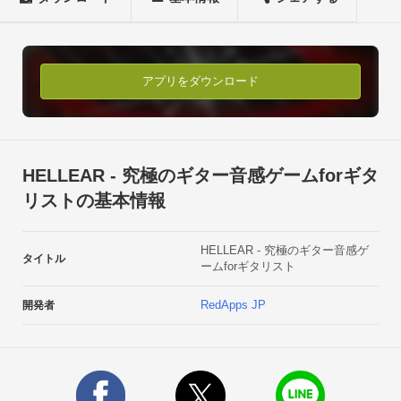
ドチェック！

2.フレーズによって指板の位置が変わるので、各フレットをタ
ップして音を確認。

3.音の確認が終わったら再生ボタンをタップしてフレーズを聞
アプリをダウンロード
こう！

4.フレーズの音が何弦何フレットかを正確に聴き取り、タップ
して答えてください。【ゲームモード紹介】

◆PHRASE

HELLEAR - 究極のギター音感ゲームforギタ
フレーズを順にクリアしていくライフ制ステージモード。

リストの基本情報
ミスタップをするとライフが減少。

ライフ0になる前に全ての音を答えよう！

HELLEAR - 究極のギター音感ゲ
まずは&quot;EASY&quot; &quot;NORMAL&quot; 
タイトル
ームforギタリスト
&quot;HARD&quot;の3レベルにチャレンジ！

全てのレベルで6ステージ目に到達すると、究極レベルの
RedApps JP
開発者
&quot;HELL&quot;に挑む事ができるぞ！◆MEGAMIX

ランダムに選ばれた3フレーズをクリアするスコアモード。

ライフはないが、ミスタップをするとコンボが切れるぞ！

コンボを繋いで高得点を目指そう！
