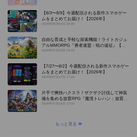
【8/3〜8/9】今週配信される新作スマホゲー
ムをまとめてお届け！【2026年】
2026年08月04日 16:00
自由な育成と手軽な探索機能！ライトカジュ
アルMMORPG『勇者連盟：暁の遠征』【最
新作PICKUP】
2026年07月28日 18:20
【7/27〜8/2】今週配信される新作スマホゲー
ムをまとめてお届け！【2026年】
2026年07月27日 17:00
片手で爽快ハクスラ！ザクザク討伐して神装
備を集める放置RPG『魔境トレハン：放置で
神装備』【最新作PICKUP】
2026年07月14日 17:00
もっと見る