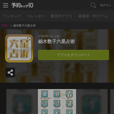
ログイン
ランキング
カレンダー
配信中アプリ
家庭用・PCゲーム
TOP
細木数子六星占術
CYBIRD Co., Ltd.
細木数子六星占術
アプリをダウンロード