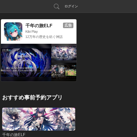
ログイン
千年の旅ELF
広告
Kibi Play
12万年の歴史を紡ぐ神話
RPG
おすすめ事前予約アプリ
千年の旅ELF