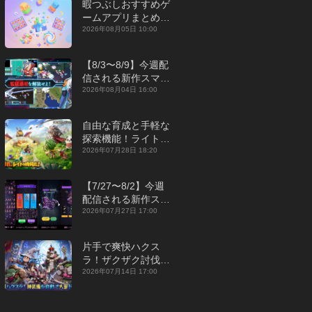
暇つぶしおすすめゲ
ームアプリまとめ｜
オフライン対応あり
2026年08月05日 10:00
【2026年8月】
【8/3〜8/9】今週配
信される新作スマホ
ゲームをまとめてお
2026年08月04日 16:00
届け！【2026年】
自由な育成と手軽な
探索機能！ライトカ
ジュアルMMORPG
2026年07月28日 18:20
『勇者連盟：暁の遠
征』【最新作PICKU
【7/27〜8/2】今週
P】
配信される新作スマ
ホゲームをまとめて
2026年07月27日 17:00
お届け！【2026
年】
片手で爽快ハクス
ラ！ザクザク討伐し
て神装備を集める放
2026年07月14日 17:00
置RPG『魔境トレハ
ン：放置で神装備』