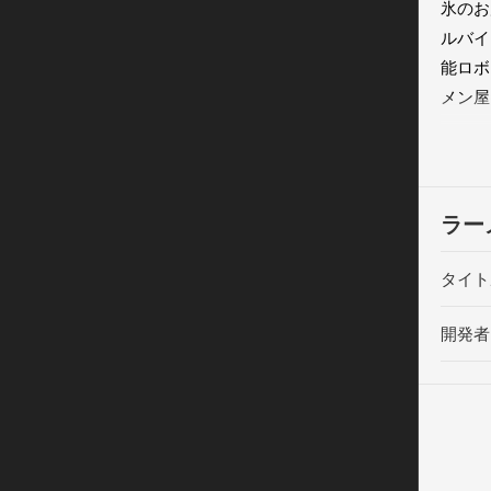
氷のお
ルバイ
能ロボ
メン屋! 
◆ラー
自分好
んを作ろ
ラー
◆全国
タイト
食材は
開発者
◆稼い
はじめ
のお店
◆アル