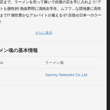
店まで、ラーメンを売って稼いで自慢の店を手に入れよう! ア
トも個性的! 熱血野郎に清純女学生、ムフフ…な団地妻に高性
まで!? 個性豊かなアルバイトが雇えるぞ! 目指せ日本一のラー


さらに表示
メンの組み合わせ無限大! 

みの具材とスープ、麺を組み合わせて自分だけの最強らーめ
う! 

メン魂の基本情報
のご当地具材も登場! 

ル
ラーメン魂
なんと1000種以上! キミの地元の食材もきっとあるぞ! 

Sammy Networks Co.,Ltd.
だキンカでお店を大きくしよう! 

は小さな屋台から…ラーメン王公認の大店舗、ムフフ…な夜
から、幻想的な氷のお店まで、自慢のお店を手に入れよう! 

バイトだって個性的! 
