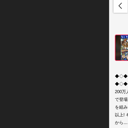
◆◇◆
◆◇◆ 
200
で登場
を組み
以上!
から…