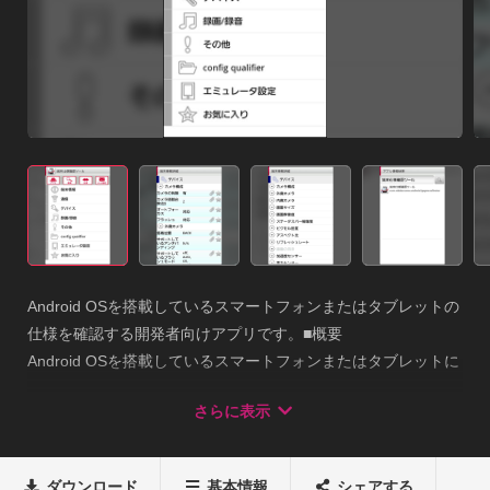
Android OSを搭載しているスマートフォンまたはタブレットの
仕様を確認する開発者向けアプリです。■概要

Android OSを搭載しているスマートフォンまたはタブレットに
インストールするとAndroid APIを利用して端末仕様およびイン
さらに表示
ストール済アプリ情報が確認できます。■主な機能/特徴

・端末仕様の確認

・インストール済みアプリ情報の確認

ダウンロード
基本情報
シェアする