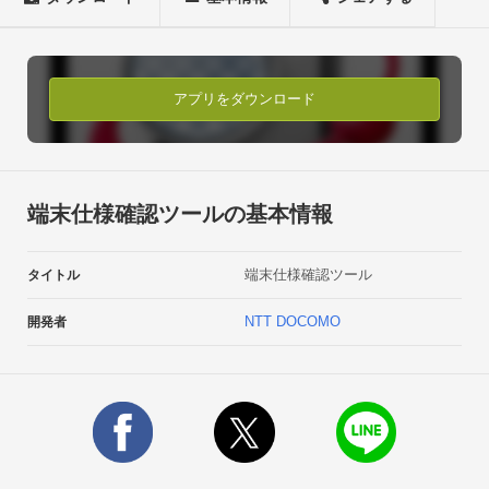
・端末仕様の比較

・インストール済アプリ情報の比較

・項目取得時に利用しているAPI情報の表示

・端末仕様、アプリ情報、比較結果のcsvファイル形式での出
アプリをダウンロード
力

・出力済csvファイルのメール添付

・日本語/英語の2言語対応

・タブレット用の2ペイン対応■ご注意事項

端末仕様確認ツールの基本情報
・本アプリを利用いただくにはアプリ起動時に表示される利用
許諾書に同意いただく必要があります。

端末仕様確認ツール
タイトル
・本アプリは特定の個人情報は収集対象としません。

・本アプリは現在地情報の取得、ネットワーク通信、電話/通話
NTT DOCOMO
開発者
の許可を求めますが利用するAPIに必要な設定であり、実際に
現在地情報の取得、電話帳や通話履歴などの取得ネットワーク
通信は行いません。■動作確認済み機種

Galaxy Note 3 SC-01F

ARROWS NX F-06E

GALAXY S4 SC-04E
