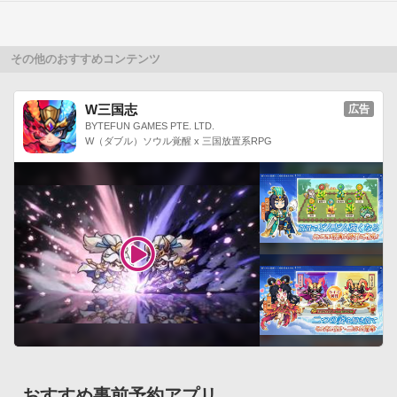
ELUGA X P-02E

GALAXY Tab 7.0 plus SC-02D

GALAXY Nexus SC-04D

その他のおすすめコンテンツ
ARROWS Kiss F-03D■対応OS

Android OS：2.2/2.3/3.0/3.1/3.2/4.0/4.1/4.2/4.3/4.4
W三国志
広告
BYTEFUN GAMES PTE. LTD.
W（ダブル）ソウル覚醒 x 三国放置系RPG
おすすめ事前予約アプリ