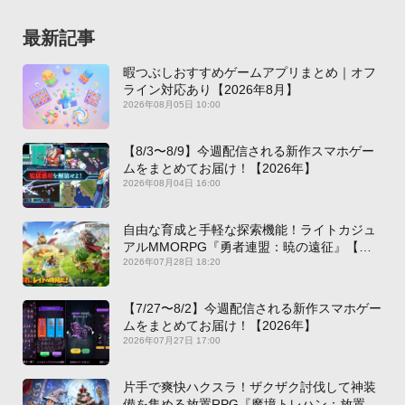
最新記事
暇つぶしおすすめゲームアプリまとめ｜オフ
ライン対応あり【2026年8月】
2026年08月05日 10:00
【8/3〜8/9】今週配信される新作スマホゲー
ムをまとめてお届け！【2026年】
2026年08月04日 16:00
自由な育成と手軽な探索機能！ライトカジュ
アルMMORPG『勇者連盟：暁の遠征』【最
新作PICKUP】
2026年07月28日 18:20
【7/27〜8/2】今週配信される新作スマホゲー
ムをまとめてお届け！【2026年】
2026年07月27日 17:00
片手で爽快ハクスラ！ザクザク討伐して神装
備を集める放置RPG『魔境トレハン：放置で