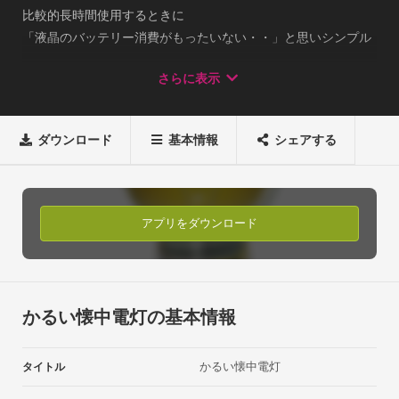
比較的長時間使用するときに

「液晶のバッテリー消費がもったいない・・」と思いシンプル
な懐中電灯を作りました。

さらに表示
画面を押すと懐中電灯をON／OFFできます。

暗くてシンプルな画面なので、バッテリーの消耗を抑えること
ができます。軽量な懐中電灯の開発者は、安心・安全な無料ア
ダウンロード
基本情報
シェアする
プリの開発者であるとして

アンドロイダーの公認デベロッパーに認証されています。

https://androider.jp/developer/3f80c000593fa84d0c4b02f1501
81e21/軽量な懐中電灯　公式Web

アプリをダウンロード
http://pasoluck.island.ac/
かるい懐中電灯の基本情報
かるい懐中電灯
タイトル