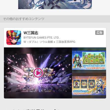
その他のおすすめコンテンツ
W三国志
広告
BYTEFUN GAMES PTE. LTD.
W（ダブル）ソウル覚醒 x 三国放置系RPG