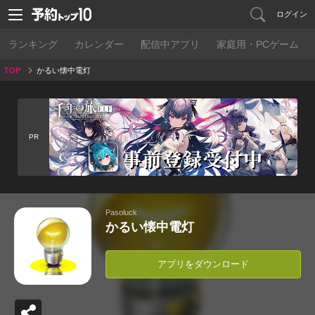
ログイン
ランキング
カレンダー
配信中アプリ
家庭用・PCゲーム
TOP
かるい懐中電灯
PR
Pasoluck
かるい懐中電灯
アプリをダウンロード