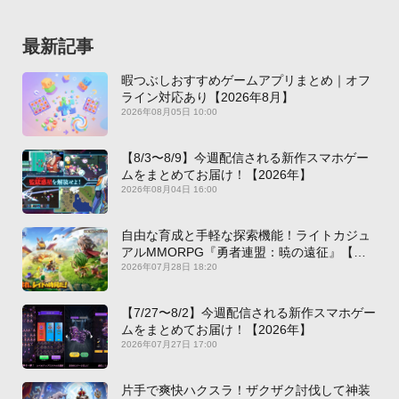
最新記事
暇つぶしおすすめゲームアプリまとめ｜オフ
ライン対応あり【2026年8月】
2026年08月05日 10:00
【8/3〜8/9】今週配信される新作スマホゲー
ムをまとめてお届け！【2026年】
2026年08月04日 16:00
自由な育成と手軽な探索機能！ライトカジュ
アルMMORPG『勇者連盟：暁の遠征』【最
新作PICKUP】
2026年07月28日 18:20
【7/27〜8/2】今週配信される新作スマホゲー
ムをまとめてお届け！【2026年】
2026年07月27日 17:00
片手で爽快ハクスラ！ザクザク討伐して神装